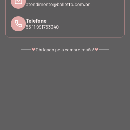
atendimento@balletto.com.br
CATÁLOGO
Telefone
55 11 991753340
INSTITUCIONAL
SUPORTE
❤
❤
Obrigado pela compreensão!
ATENDIMENTO
©COPYRIGHT - 2024 BALLETTO. ALL RIGHTS RESERVED.
BALLETTO DANÇA E FITNESS LTDA - SÃO PAULO - SP. CNPJ: 07.039.856/0001-10