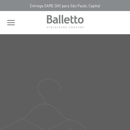
Entrega SAME DAY para São Paulo, Capital
FILTRAR
RELEVÂNCIA
SAIA TECH BIO ATTIVO
SHORT SAIA DESTACÁVEL
COPRIRE CÓS DUPLO VIOLA
TECHPRENE VIOLA
R$ 425,00
R$ 1.548,00
R$ 127,50
R$ 464,40
SAIA ACESSÓRIO POÁ VAZADO
VIOLA