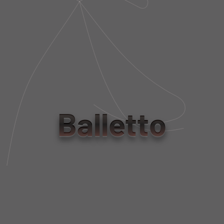
R$ 1.140,00
R$ 342,00
SAIA CINTO TELA METALIZADA
E BOUCLÉ LAVANDA
Balletto
R$ 1.950,00
LAST PIECE
R$ 585,00
SAIA BIO ATTIVO COM PONTA
SAIA BIO ATTIVO COPRIRE CÓS
VINO
DUPLO CARAMELLO
R$ 470,00
R$ 348,00
LAST PIECE
R$ 141,00
R$ 104,40