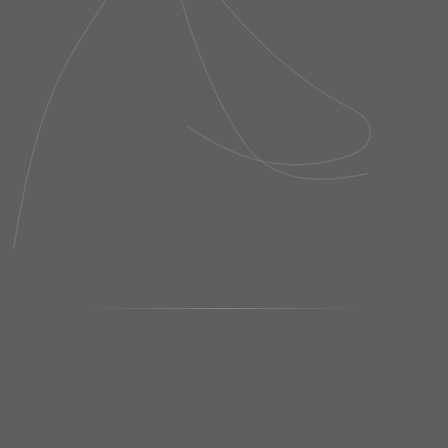
R$ 1.225,00
R$ 1.835,00
LAST PIECE
LAST PIECE
R$ 367,50
R$ 550,50
MACACÃO RECORTE BICOLOR
MACACÃO RECORTES TULE
GRIGIO SCURO
GLOW GRIGIO PIU SCURO
R$ 988,00
R$ 1.835,00
LAST PIECE
LAST PIECE
R$ 296,40
R$ 550,50
MACACÃO TECH BIO ATTIVO
ELÁSTICO TELA MARINO
R$ 1.225,00
LAST PIECE
R$ 367,50