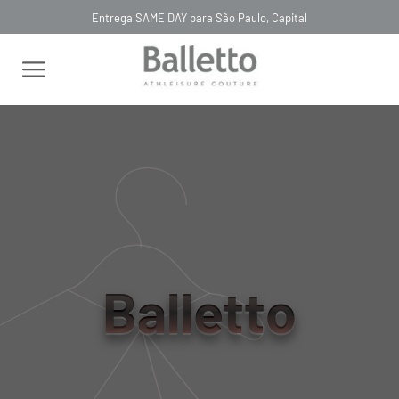
Entrega SAME DAY para São Paulo, Capital
FILTRAR
RELEVÂNCIA
MACACÃO BOLSO POÁ VAZADO
MACACÃO BOLSO POÁ VAZADO
PRETO NERO
BIANCO
R$ 1.890,00
R$ 1.890,00
Balletto
LAST PIECE
LAST PIECE
R$ 567,00
R$ 567,00
MACACÃO TECH BIO ATTIVO
MACACÃO RECORTES TULE
ELÁSTICO TELA FRAGOLA
GLOW TE VERDE