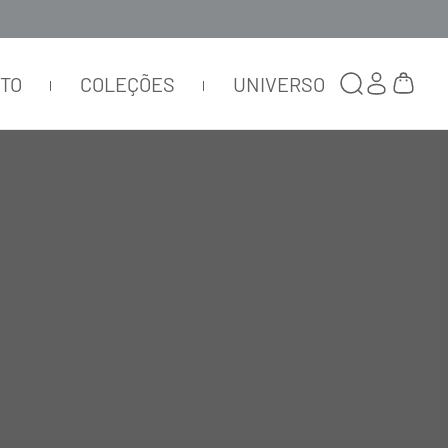
TTO
COLEÇÕES
UNIVERSO
O
TECIDOS
ORDENAR POR
RELEVÂNCIA
E
L
A
S
T
A
N