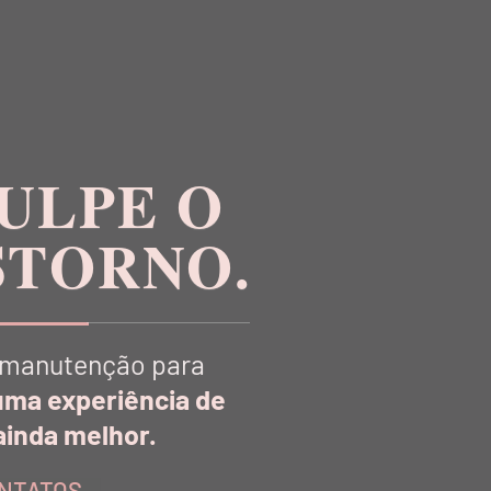
O
P
O
L
I
A
ULPE O
M
I
STORNO.
D
A
manutenção para
uma experiência de
inda melhor.
NTATOS