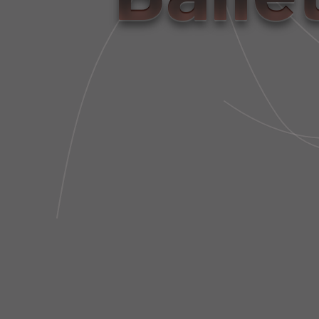
RECEBA 
CATÁLOGO
NOVIDADES
Inspirada na estética da dança, a
ROUPAS
Balletto é pioneira no conceito
COMPLEMENTOS
Athleisure Couture no Brasil.
TREAT BY BALLETTO
SALE