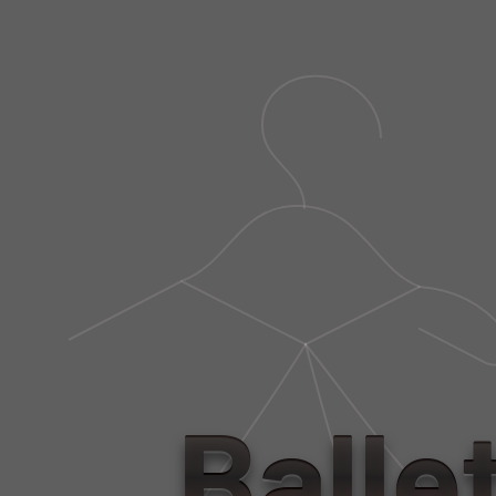
Á
Á
S
S
C
C
A
A
R
R
A
A
S
S
LUVA TREAT BLU MARE
R$ 298,00
Balle
R$ 89,40