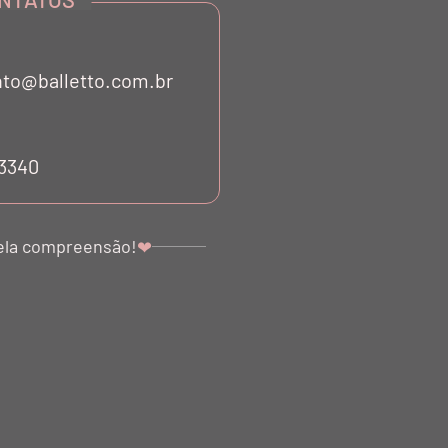
to@balletto.com.br
CLUSIVOS
53340
ela compreensão!
❤
CENTRAL DE ATENDIMENTO
OS
E-MAIL:
SAC@BALLETTO.COM.BR
M LOJA
WHATSAPP:
(11) 99175-3340
TELEFONE: (11) 5535-0648
EQUENTES
SEGUNDA À SEXTA DAS 10H ÀS 18H.
TOS E PROMOÇÕES