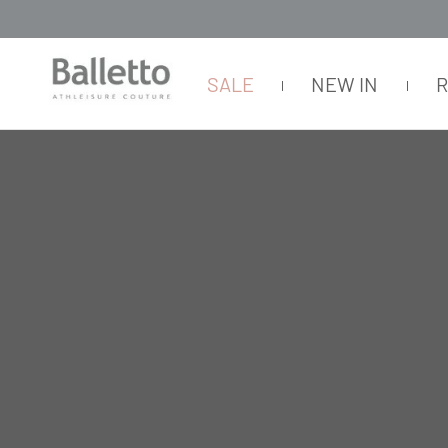
SALE
NEW IN
LUVAS E MÁSCARAS
LUVAS E MÁSCARAS
CATEGORIA
SUBCATEGORIA
COLEÇÃO
L
L
T
U
U
R
V
V
E
A
A
A
S
S
T
E
E
M
M