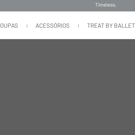
Timeless, Slowfashion, Technology & Couture
ROUPAS
ACESSÓRIOS
TREAT BY BALLE
CORES
DIFERENCIAIS
OCASIÃO
TAMANH
A
A
C
U
Z
N
A
P
U
T
S
P
L
I
U
P
P
C
A
M
R
E
L
G
E
L
W