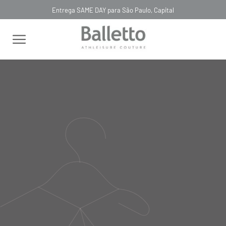
Entrega SAME DAY para São Paulo, Capital
FILTRAR
RELEVÂNCIA
MACACÃO LEGGING TOP BIO
MACACÃO BOLSO POÁ VAZADO
TECH CIOCCOLATO
VIOLA
R$ 1.383,00
R$ 1.890,00
R$ 414,90
R$ 567,00
MACACÃO BICOLOR GOLA
MACACÃO TECH BIO ATTIVO
ALTA PRETO NERO
ELÁSTICO BLLTT MARINO