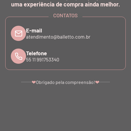
uma experiência de compra ainda melhor.
CONTATOS
INSTITUCIONAL
E-mail
SUPORTE
atendimento@balletto.com.br
Telefone
ATENDIMENTO
55 11 991753340
❤
❤
Obrigado pela compreensão!
©COPYRIGHT - 2024 BALLETTO. ALL RIGHTS RESERVED.
BALLETTO DANÇA E FITNESS LTDA - SÃO PAULO - SP. CNPJ: 07.039.856/0001-10
Ir para o topo da página