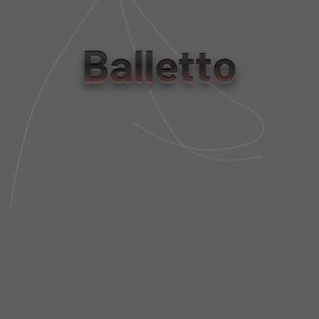
R$ 2.890,00
R$ 1.124,00
R$ 867,00
R$ 337,20
Balletto
MACACÃO CURTO BIO ATTIVO
MACACÃO LEGGING TOP BIO
JEANS
TECH MARINO
R$ 975,00
R$ 1.383,00
R$ 292,50
R$ 414,90
MACACÃO TECH BIO ATTIVO
MACACÃO BICOLOR LEGGING
DUE COLORI BIANCO E PRETO
TOP BIO TECH CIOCCOLATO
NERO
R$ 1.298,00
R$ 1.497,00
R$ 389,40
R$ 449,10
MACACÃO LEGGING TOP BIO
MACACÃO TECH BIO ATTIVO
TECH MARRONE
ELÁSTICO BLLTT BIANCO
R$ 1.383,00
R$ 1.124,00
R$ 414,90
R$ 337,20