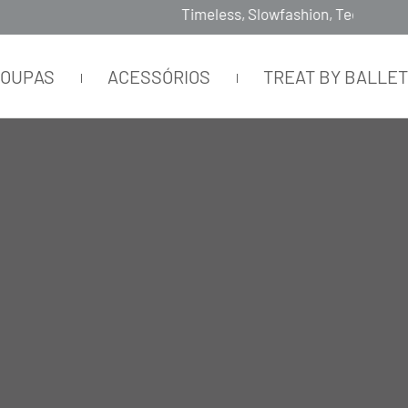
Timeless, Slowfashion, Technology & Couture
ROUPAS
ACESSÓRIOS
TREAT BY BALLE
 mergulhou em uma profunda pesquisa que partiu do brilho
da um.
viés científico até a sua representação figurativa” con
 é o uso do tecido refletivo em peças high fashion. Seg
aias, tops geométricos, calças utilitárias ganham a com
inações ultra cool.
imento foram os pontos de partida para a escolha da car
ianco, são highlights e surgem em tecidos como bouclé, m