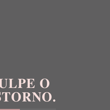
 COLISSÉ
CALÇA TECHPRENE BLLTT
 NERO
PRETO NERO
0
R$ 1.598,00
0
R$ 479,40
ULPE O
STORNO.