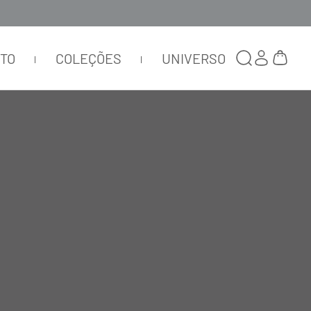
TTO
COLEÇÕES
UNIVERSO
 emitido pelos raios de luz, e foi até reflexos e
ta Luciana.
uindo o DNA athleisure, a Balletto traduz o mood
panhia de jaquetas e parkas pensadas para um full
tela de cores. Top Trends internacionais, o
atelassê, techprene, nylon e no fio Emana® usado nas