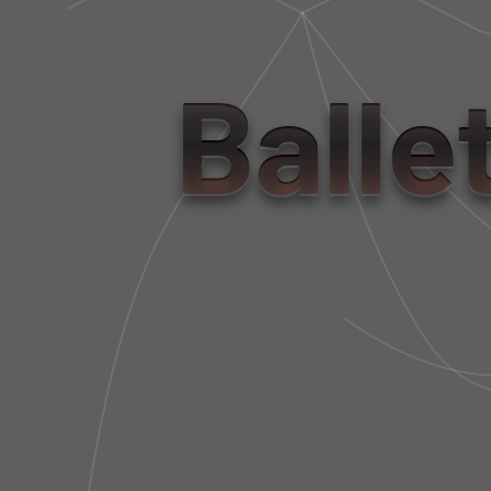
P
N
S
G
M
A
Balle
A
L
TOP TECH BIO ATTIVO NADADOR
LEG
C
O
ALÇAS REGULÁVEIS BIANCO
A
N
R$ 585,00
C
G
R$ 175,50
Õ
A
E
J
S
A
L
Q
E
U
G
E
G
T
I
A
N
N
G
A
S
D