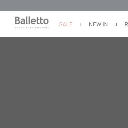
SALE
NEW IN
COLLEZIONE ILLUMINARE
Inspirada na pluralidade do universo da Luz, Luciana
formas que surgem a partir do ponto de vista de ca
“Luz é um tema que sempre me interessou, desde seu 
Um dos pontos de destaque da Collezione ILLUMINARE
sport chic em peças com informação de moda: miniss
look super iluminado ou como pontos de luz em comb
Os tons, sombras e nuances que aparecem a cada mov
Ciliegia, Blu Scuro e Grigio Riflettente, além do B
peças Activewear.