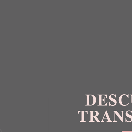
A REFLETIVA ASSIMÉTRICA
BLUSA TECHPRENE
A
P
GRIGIO RIFLETTENTE
BLLTT PRETO
P
R
R$ 1.158,00
R$ 678,0
E
R$ 347,40
R$ 203,4
T
O
V
I
N
H
O
DESC
TRAN