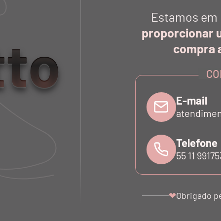
Estamos em 
proporcionar 
tto
compra a
GING TECH BIO ATTIVO DUE
TOP TECH BIO ATTI
COLORI BIANCO E PRETO NERO
ALÇAS REGULÁVE
NERO
CO
R$ 898,00
R$ 585,00
R$ 269,40
R$ 175,50
E-mail
atendimen
Telefone
55 11 9917
Obrigado p
❤