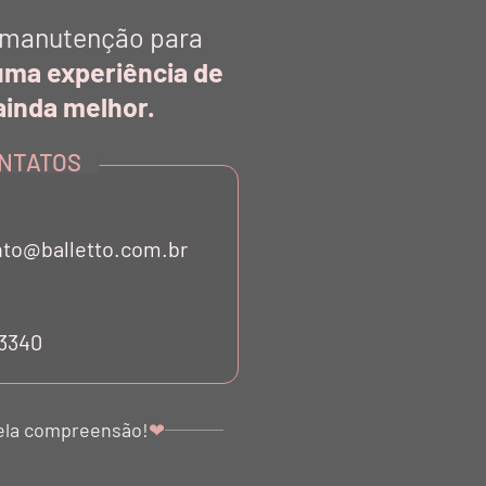
manutenção para
uma experiência de
inda melhor.
VO NADADOR
LEGGING TECH BIO ATTIVO DUE
IS PRETO
COLORI PRETO NERO E GRIGIO
CHIARO
NTATOS
R$ 898,00
R$ 269,40
to@balletto.com.br
53340
ela compreensão!
❤