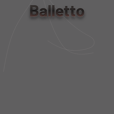
PP
P
M
G
GG
Balletto
Tabela de Medidas
NÃO SEI MEU CEP
DESCRIÇÃO DA PEÇA
FIT AND SIZE
FRETE E POLÍTICA DE TROCA