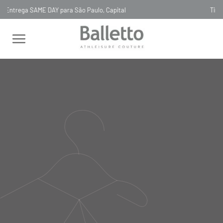
Timeless, Slowfashion, Technology & Couture
FEMININO
CASACOS E JAQUETAS
COM CAPUZ
JAQUETA
REFLETIVA GRIGIO RIFLETTENTE
JAQUETA REFLETIVA GRIGIO
RIFLETTENTE
OC075
R$
1
.
988
,
00
tamanho