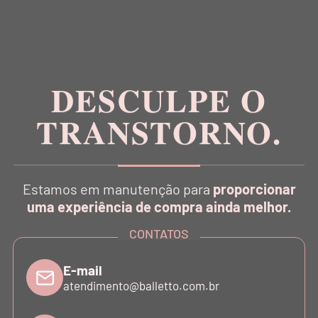
Inspirada na estética da dança, a Balletto é pioneira
no conceito Athleisure Couture no Brasil.
DESCULPE O
TRANSTORNO.
CATÁLOGO
Estamos em manutenção para
proporcionar
uma experiência de compra ainda melhor.
INSTITUCIONAL
CONTATOS
SUPORTE
E-mail
atendimento@balletto.com.br
ATENDIMENTO