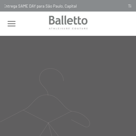
Timeless, Slowfashion, Technology & Couture
FEMININO
TOPS
NADADOR
TOP TECH BIO ATTIVO NADADOR
ALÇAS REGULÁVEIS PRETO NERO
TOP TECH BIO ATTIVO
NADADOR ALÇAS REGULÁVEIS
PRETO NERO
TOP48
R$
585
,
00
Selecionar
cor