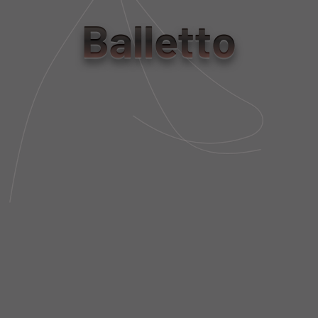
Balletto
tamanho
PP
P
M
G
GG
Tabela de Medidas
NÃO SEI MEU CEP
DESCRIÇÃO DA PEÇA
FIT AND SIZE
FRETE E POLÍTICA DE TROCA