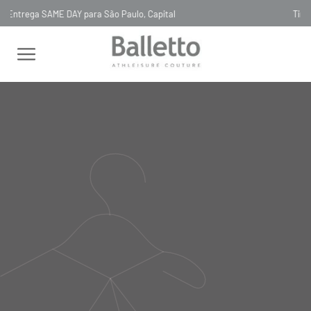
Timeless, Slowfashion, Technology & Couture
LAST CHANCE 70% OFF
SAIA NYLON CADARÇOS FICO
SAIA NYLON CADARÇOS FICO
00SA057
R$
1
.
426
,
00
Selecionar
cor
tamanho