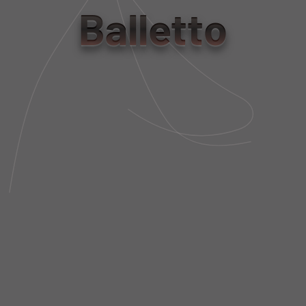
PP
P
M
G
Balletto
Tabela de Medidas
NÃO SEI MEU CEP
DESCRIÇÃO DA PEÇA
FIT AND SIZE
FRETE E POLÍTICA DE TROCA