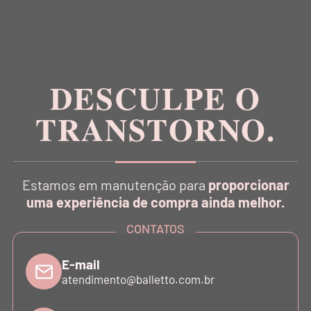
Inspirada na estética da dança, a Balletto é pioneira
no conceito Athleisure Couture no Brasil.
DESCULPE O
TRANSTORNO.
CATÁLOGO
Estamos em manutenção para
proporcionar
uma experiência de compra ainda melhor.
INSTITUCIONAL
CONTATOS
SUPORTE
E-mail
atendimento@balletto.com.br
ATENDIMENTO