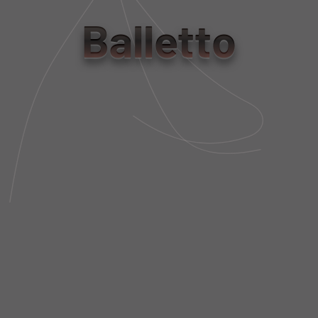
Balletto
tamanho
PP
P
M
G
Tabela de Medidas
NÃO SEI MEU CEP
DESCRIÇÃO DA PEÇA
FIT AND SIZE
FRETE E POLÍTICA DE TROCA