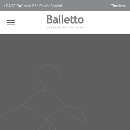
Timeless, Slowfashion, Technology & Couture
FEMININO
SAIAS
MINI
SAIA TECH BIO ATTIVO COPRIRE CÓS
DUPLO PRETO NERO
SAIA TECH BIO ATTIVO
COPRIRE CÓS DUPLO PRETO
NERO
03SA052
R$
425
,
00
Selecionar
cor