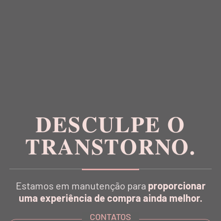
RECEBA NOVIDADES E CONTEÚDOS EXCLUSIVOS
DESCULPE O
TRANSTORNO.
Inspirada na estética da dança, a Balletto é pioneira
no conceito Athleisure Couture no Brasil.
Estamos em manutenção para
proporcionar
uma experiência de compra ainda melhor.
CONTATOS