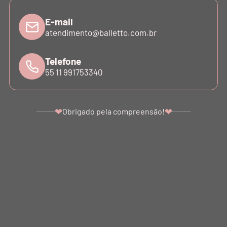
E-mail
atendimento@balletto.com.br
CATÁLOGO
Telefone
55 11 991753340
INSTITUCIONAL
❤
❤
Obrigado pela compreensão!
SUPORTE
ATENDIMENTO
©COPYRIGHT - 2024 BALLETTO. ALL RIGHTS RESERVED.
BALLETTO DANÇA E FITNESS LTDA - SÃO PAULO - SP. CNPJ: 07.039.856/0001-10