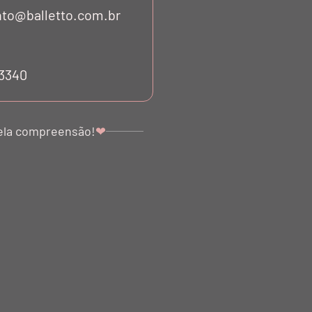
to@balletto.com.br
53340
ela compreensão!
❤
ÁLIA ANABELA
CALÇA MIDI FLARE BOUCLÉ
ADA PRETO NERO
PRETO NERO
$ 2.740,00
R$ 1.698,00