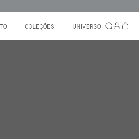
TTO
COLEÇÕES
UNIVERSO
BLUSA REGATA BOUCLÉ PRETO
NERO
BL127
R$
598
,
00
R$
179
,
40
ou
1
x de
R$
179
,
40
Selecionar
cor