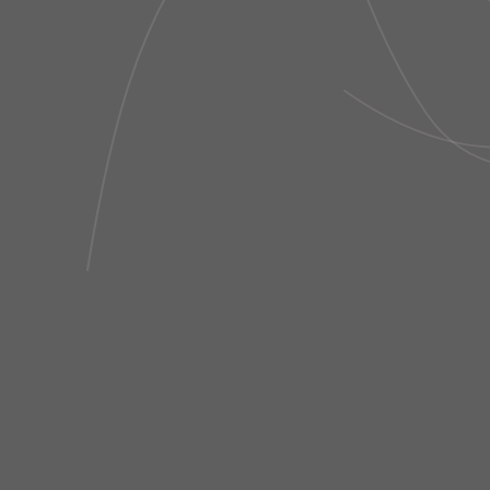
CALÇA MIDI FLARE BOUCLÉ
BLUSA REGATA
PRETO NERO
BLU SCU
R$ 1.698,00
R$ 598,0