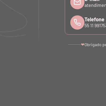
atendimen
Telefone
55 11 9917
Obrigado p
❤
 BOUCLÉ
JAQUETA MATELASSÊ
SAND
RO
MULTIWAY BLU SCURO
TRATOR
0
R$ 2.998,00
R