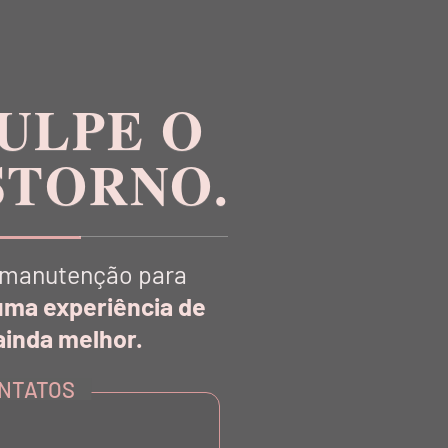
ULPE O
STORNO.
manutenção para
uma experiência de
inda melhor.
R
NTATOS