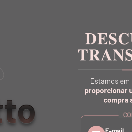
DESC
TRAN
Estamos em 
proporcionar 
tto
compra a
VOCÊ TAMBÉM
VAI GOSTA
CO
E-mail