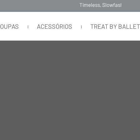
Timeless, Slowfashion, Technology & Couture
ROUPAS
ACESSÓRIOS
TREAT BY BALLE
LÉ PRETO NERO