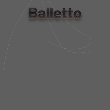
tamanho
Balletto
PP
P
M
G
Tabela de Medidas
NÃO SEI MEU CEP
DESCRIÇÃO DA PEÇA
FIT AND SIZE
FRETE E POLÍTICA DE TROCA