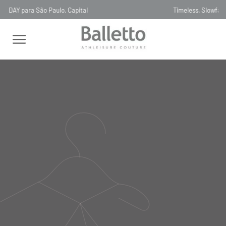
Timeless, Slowfashion, Technology & Couture
FEMININO
BLUSAS
GOLA ALTA
BLUSA FLUITY MANGA
LONGA TULE PRETO NERO
BLUSA FLUITY MANGA LONGA
TULE PRETO NERO
BL113
R$
995
,
00
Selecionar
cor