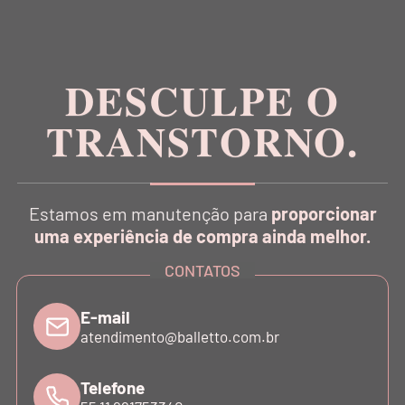
Inspirada na estética da dança, a Balletto é pioneira
no conceito Athleisure Couture no Brasil.
DESCULPE O
TRANSTORNO.
CATÁLOGO
Estamos em manutenção para
proporcionar
INSTITUCIONAL
uma experiência de compra ainda melhor.
CONTATOS
SUPORTE
E-mail
atendimento@balletto.com.br
ATENDIMENTO
Telefone