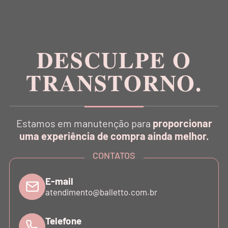
DESCULPE O
Inspirada na estética da dança, a Balletto é pioneira
no conceito Athleisure Couture no Brasil.
TRANSTORNO.
Estamos em manutenção para
proporcionar
uma experiência de compra ainda melhor.
CATÁLOGO
CONTATOS
E-mail
INSTITUCIONAL
atendimento@balletto.com.br
SUPORTE
Telefone