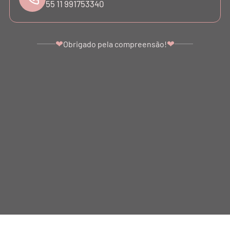
55 11 991753340
ATENDIMENTO
❤
❤
Obrigado pela compreensão!
©COPYRIGHT - 2024 BALLETTO. ALL RIGHTS RESERVED.
BALLETTO DANÇA E FITNESS LTDA - SÃO PAULO - SP. CNPJ: 07.039.856/0001-10
Ir para o topo da página