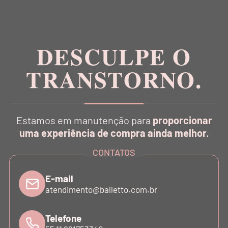
Inspirada na estética da dança, a Balletto é pioneira
no conceito Athleisure Couture no Brasil.
DESCULPE O
TRANSTORNO.
CATÁLOGO
Estamos em manutenção para
proporcionar
INSTITUCIONAL
uma experiência de compra ainda melhor.
CONTATOS
SUPORTE
E-mail
atendimento@balletto.com.br
ATENDIMENTO
Telefone