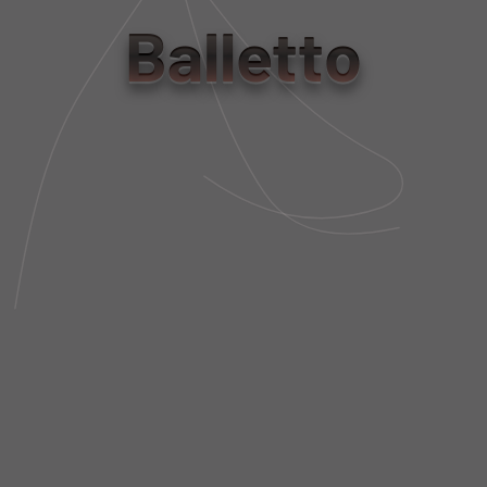
tamanho
Balletto
P
M
G
Tabela de Medidas
NÃO SEI MEU CEP
DESCRIÇÃO DA PEÇA
FIT AND SIZE
FRETE E POLÍTICA DE TROCA