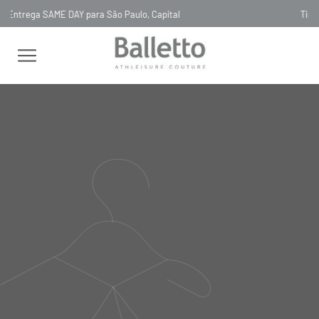
Timeless, Slowfashion, Technology & Couture
FEMININO
CALÇAS
PANTACOURT
PANTACOURT RECORTES
PRETO NERO
PANTACOURT RECORTES
PRETO NERO
CA075
R$
1
.
190
,
00
Selecionar
cor