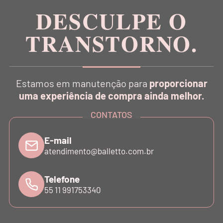
DESCULPE O
TRANSTORNO.
CATÁLOGO
Estamos em manutenção para
proporcionar
INSTITUCIONAL
uma experiência de compra ainda melhor.
CONTATOS
SUPORTE
E-mail
atendimento@balletto.com.br
ATENDIMENTO
Telefone
55 11 991753340
©COPYRIGHT - 2024 BALLETTO. ALL RIGHTS RESERVED.