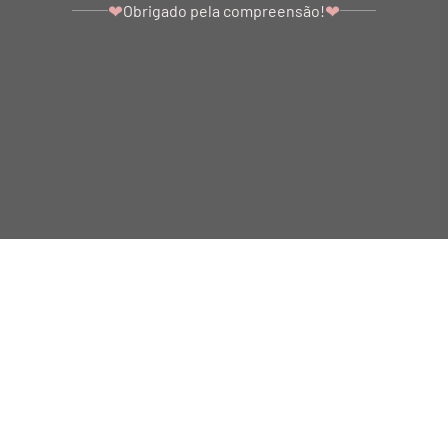
❤
❤
Obrigado pela compreensão!
BALLETTO DANÇA E FITNESS LTDA - SÃO PAULO - SP. CNPJ: 07.039.856/0001-10
Ir para o topo da página