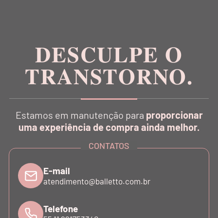
Inspirada na estética da dança, a Balletto é pioneira
no conceito Athleisure Couture no Brasil.
DESCULPE O
TRANSTORNO.
CATÁLOGO
Estamos em manutenção para
proporcionar
INSTITUCIONAL
uma experiência de compra ainda melhor.
CONTATOS
SUPORTE
E-mail
atendimento@balletto.com.br
ATENDIMENTO
Telefone