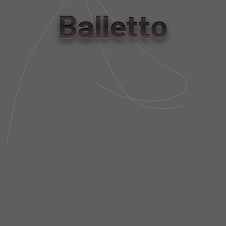
tamanho
Balletto
PP/P
M/G
Tabela de Medidas
NÃO SEI MEU CEP
DESCRIÇÃO DA PEÇA
FIT AND SIZE
FRETE E POLÍTICA DE TROCA