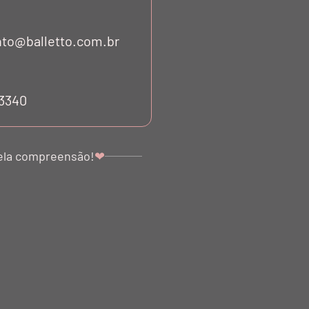
to@balletto.com.br
O ATTIVO
LEGGING TECH BIO ATTIVO
MARINO
FAIXAS TULE PRETO NERO
53340
0
R$ 782,00
LAST PIECE
0
R$ 234,60
ela compreensão!
❤