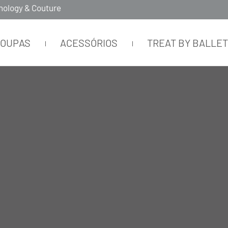
Timeles
ROUPAS
ACESSÓRIOS
TREAT BY BALLE
CORES
DIFERENCIAIS
OCASIÃO
TAMANH
A
A
D
P
Z
N
A
P
U
T
N
P
L
I
Ç
M
B
C
A
G
R
E
C
A
L
A