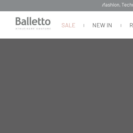
SALE
NEW IN
LEGGINGS
LEGGINGS
CATEGORIA
SUBCATEGORIA
COLEÇÃO
L
C
C
E
I
L
G
N
A
G
T
U
I
U
D
N
R
I
G
A
A