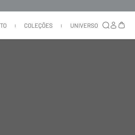
s, Slowfashion, Technology & Couture
TTO
COLEÇÕES
UNIVERSO
O
TECIDOS
ORDENAR POR
RELEVÂNCIA
P
O
L
I
A
M
I