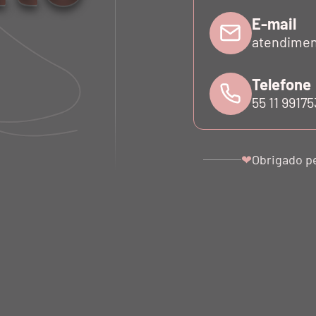
E-mail
atendimen
EGGING TECH BIO ATTIVO
LEGGING TECH BI
Telefone
RECORTE LATERAL TELA
FAIXAS TULE 
55 11 9917
FRAGOLA
R$ 767,00
R$ 782,0
R$ 230,10
R$ 234,6
Obrigado p
❤