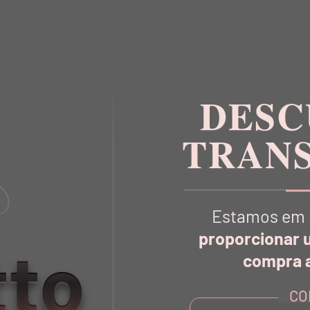
EGGING TECH BIO ATTIVO
LEGGING TULE PR
DETALHE TELA ROSSO
R$ 966,00
R$ 380,0
DESC
TRAN
Estamos em 
proporcionar 
tto
compra a
CO