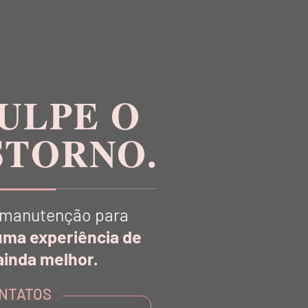
ETO NERO
LEGGING TECH BIO ATTIVO
RECORTE LATERAL TELA
PRETO NERO
0
R$ 767,00
R$ 230,10
ULPE O
STORNO.
manutenção para
uma experiência de
inda melhor.
NTATOS