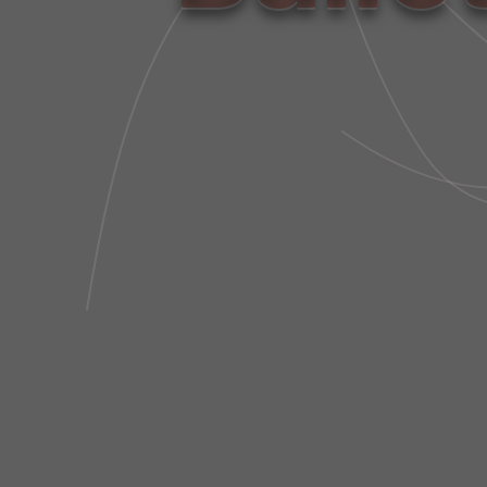
LEGGING TECH BIO ATTIVO
L
RECORTE LATERAL TELA
MARINO
R$ 767,00
LAST PIECE
R$ 230,10