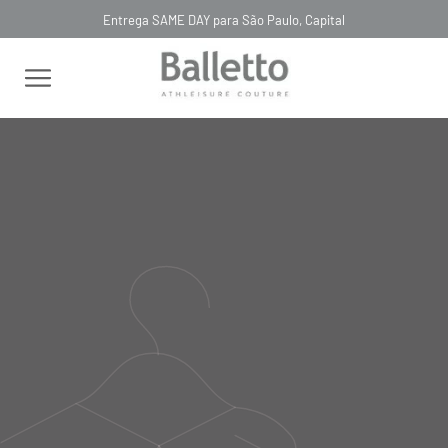
Entrega SAME DAY para São Paulo, Capital
FILTRAR
RELEVÂNCIA
BLUSA GOLA CAPUZ BOUCLÉ
BLUSA CURTA NYLON MANGA
TELA LAVANDA
DESTACÁVEL PRETO NERO
R$ 2.385,00
R$ 1.380,00
R$ 715,50
R$ 414,00
BLUSA TECHPRENE COLISSÉ
BLUSA MAXI BOLSO MANGAS
BLLTT CILIEGIA
VOLUMOSAS MANDARINI