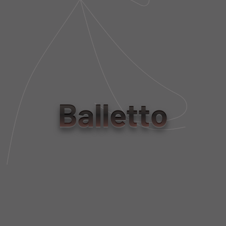
R$ 678,00
R$ 1.090,00
R$ 203,40
R$ 327,00
BLUSA CURTA NYLON MANGA
BLUSA CURTA BOUCLÉ
DESTACÁVEL ARANCIA
RECORTE OMBRO MANDARINI
R$ 1.380,00
R$ 820,00
R$ 414,00
R$ 246,00
Balletto
BLUSA BOUCLÉ GOLA ALTA
BLUSA BOUCLÉ CROPPED
MANDARINI
MANDARINI
R$ 987,00
R$ 682,00
R$ 296,10
BLUSA REGATA HIGH TECH
BLUSA BREEZE CROPPED
NADADOR ROSSO
FRAGOLA
R$ 482,00
R$ 316,00
LAST PIECE
R$ 144,60
R$ 94,80