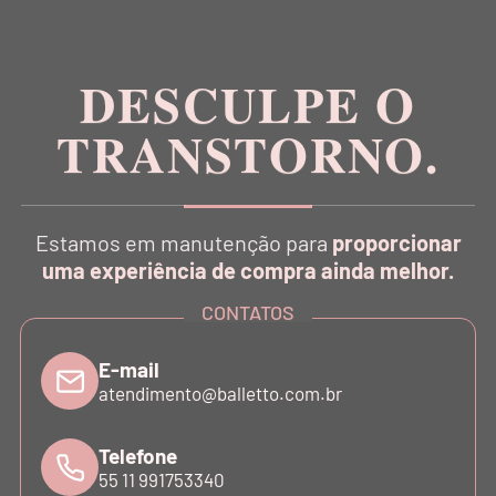
DESCULPE O
TRANSTORNO.
Inspirada na estética da dança, a Balletto é pioneira
no conceito Athleisure Couture no Brasil.
Estamos em manutenção para
proporcionar
uma experiência de compra ainda melhor.
CONTATOS
E-mail
CATÁLOGO
atendimento@balletto.com.br
Telefone
INSTITUCIONAL
55 11 991753340