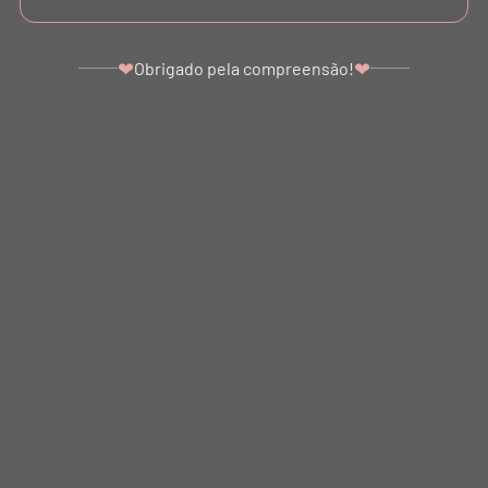
SUPORTE
❤
❤
Obrigado pela compreensão!
ATENDIMENTO
©COPYRIGHT - 2024 BALLETTO. ALL RIGHTS RESERVED.
BALLETTO DANÇA E FITNESS LTDA - SÃO PAULO - SP. CNPJ: 07.039.856/0001-10
Ir para o topo da página