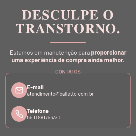
DESCULPE O
TRANSTORNO.
CATÁLOGO
Estamos em manutenção para
proporcionar
INSTITUCIONAL
uma experiência de compra ainda melhor.
CONTATOS
SUPORTE
E-mail
atendimento@balletto.com.br
ATENDIMENTO
Telefone
55 11 991753340
©COPYRIGHT - 2024 BALLETTO. ALL RIGHTS RESERVED.