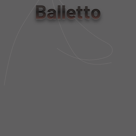
U
Balletto
Tabela de Medidas
NÃO SEI MEU CEP
DESCRIÇÃO DA PEÇA
FIT AND SIZE
FRETE E POLÍTICA DE TROCA