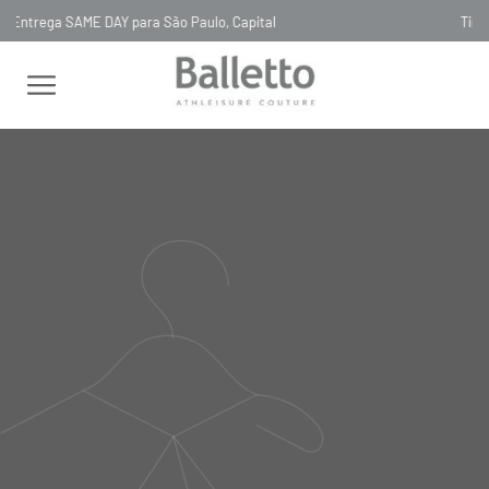
Timeless, Slowfashion, Technology & Couture
FEMININO
CASACOS E JAQUETAS
TRENCH COAT
TRENCH
COAT ROBE NYLON TELA PRETO NERO
TRENCH COAT ROBE NYLON
TELA PRETO NERO
VE013
R$
1
.
328
,
00
tamanho