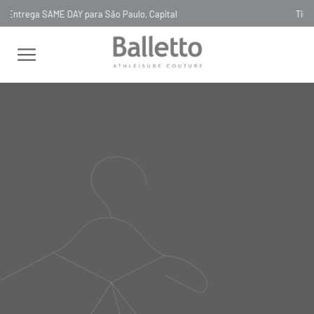
Timeless, Slowfashion, Technology & Couture
FEMININO
TOPS
COM RECORTES
TOP TECH BIO ATTIVO
RECORTES GRIGIO SCURO
TOP TECH BIO ATTIVO
RECORTES GRIGIO SCURO
TOP40
R$
498
,
00
Selecionar
cor