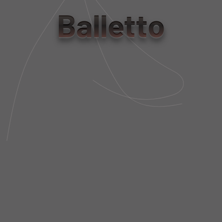
tamanho
Balletto
PP
P
M
G
Tabela de Medidas
NÃO SEI MEU CEP
DESCRIÇÃO DA PEÇA
FIT AND SIZE
FRETE E POLÍTICA DE TROCA