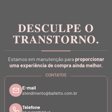
Inspirada na estética da dança, a Balletto é pioneira
no conceito Athleisure Couture no Brasil.
DESCULPE O
TRANSTORNO.
CATÁLOGO
Estamos em manutenção para
proporcionar
INSTITUCIONAL
uma experiência de compra ainda melhor.
CONTATOS
SUPORTE
E-mail
atendimento@balletto.com.br
ATENDIMENTO
Telefone