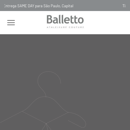
Timeless, Slowfashion, Technology & Couture
FEMININO
TOPS
SEM MANGA
TOP TECH BIO ATTIVO
RECORTES LAVANDA