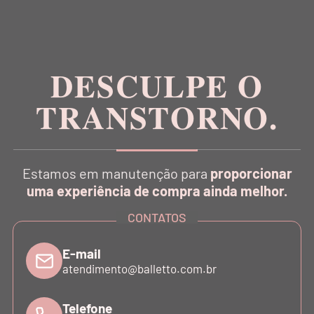
DESCULPE O
Inspirada na estética da dança, a Balletto é pioneira
no conceito Athleisure Couture no Brasil.
TRANSTORNO.
Estamos em manutenção para
proporcionar
uma experiência de compra ainda melhor.
CATÁLOGO
CONTATOS
E-mail
INSTITUCIONAL
atendimento@balletto.com.br
SUPORTE
Telefone