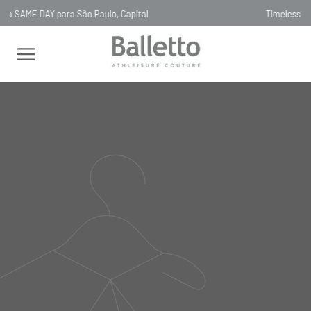
Timeless, Slowfashion, Technology & Couture
FEMININO
TOPS
MANGA CURTA
TOP TECH BIO ATTIVO BLLTT
MANGA TELA FRAGOLA
TOP TECH BIO ATTIVO BLLTT
MANGA TELA FRAGOLA
TOP29
R$
426
,
00
Selecionar
cor