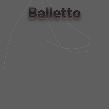
tamanho
Balletto
PP
P
M
G
Tabela de Medidas
NÃO SEI MEU CEP
DESCRIÇÃO DA PEÇA
FIT AND SIZE
FRETE E POLÍTICA DE TROCA