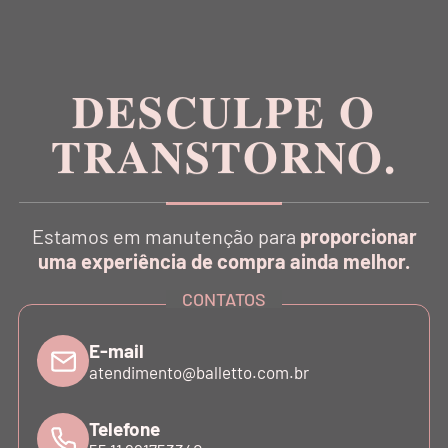
Inspirada na estética da dança, a Balletto é pioneira
no conceito Athleisure Couture no Brasil.
DESCULPE O
TRANSTORNO.
CATÁLOGO
Estamos em manutenção para
proporcionar
INSTITUCIONAL
uma experiência de compra ainda melhor.
CONTATOS
SUPORTE
E-mail
atendimento@balletto.com.br
ATENDIMENTO
Telefone