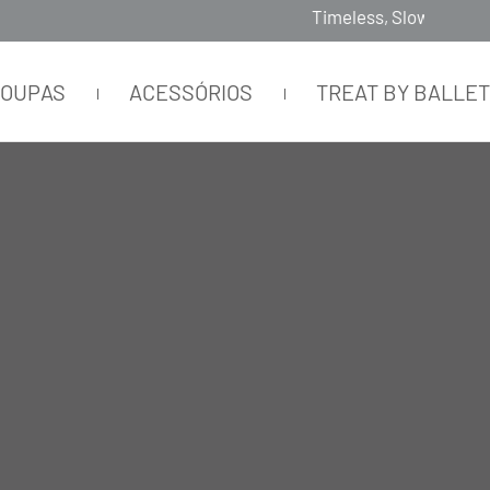
Timeless, Slowfashion, Technology & Couture
ROUPAS
ACESSÓRIOS
TREAT BY BALLE
OTE V FRAGOLA