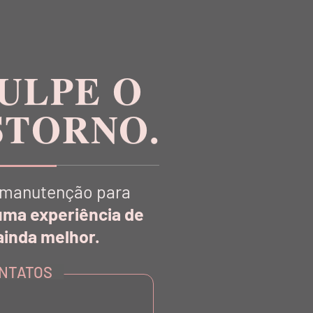
ULPE O
STORNO.
manutenção para
uma experiência de
inda melhor.
R
NTATOS