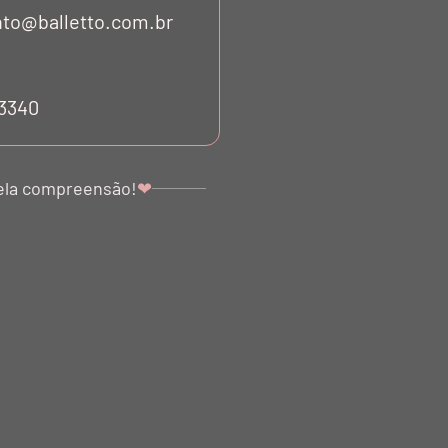
to@balletto.com.br
53340
ela compreensão!
❤
A BOLSA VIRUS
POCHETE ELÁSTICO BLLTT
A OFF PRETO NERO
PRETO NERO
$ 2.098,00
R$ 1.786,00