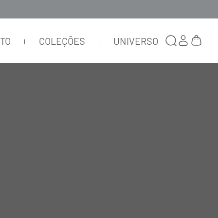
TTO
COLEÇÕES
UNIVERSO
TOP TECH BIO ATTIVO BLLTT
DECOTE V FRAGOLA
TOP31
R$
443
,
00
R$
132
,
90
ou
1
x de
R$
132
,
90
tamanho