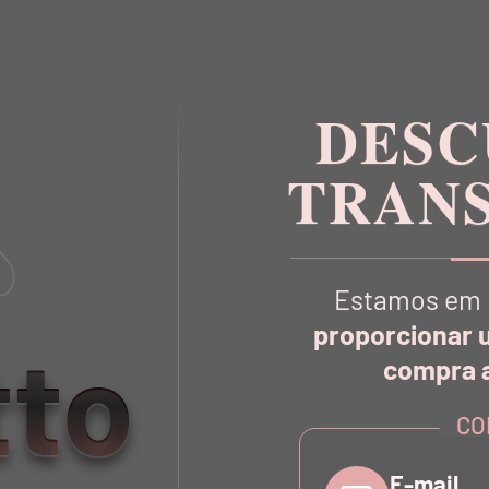
DESC
TRAN
Estamos em 
proporcionar 
tto
compra a
VOCÊ TAMBÉM
VAI GOSTA
CO
E-mail