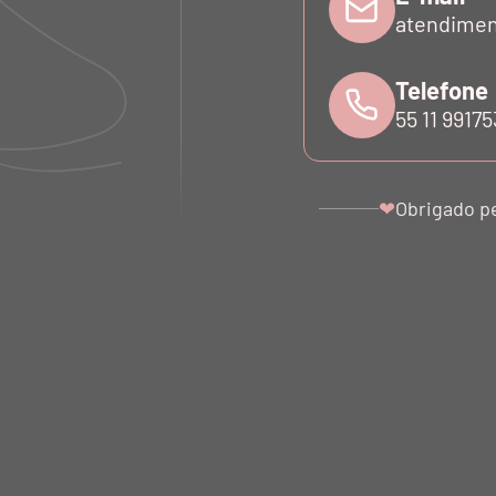
atendimen
Telefone
55 11 9917
Obrigado p
❤
CO BLLTT
TÊNIS ELÁSTICO BLLTT
JAQUET
A
PRETO NERO
BACTERI
00
R$ 1.890,00
R