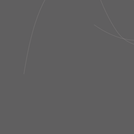
LEGGING TECH BIO ATTIVO
POCHETE ELÁSTI
FAIXAS TULE PRETO NERO
FRAGOL
R$ 782,00
R$ 1.786,
LAST PIECE