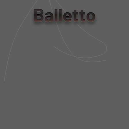
tamanho
Balletto
PP
P
M
G
Tabela de Medidas
NÃO SEI MEU CEP
DESCRIÇÃO DA PEÇA
FIT AND SIZE
FRETE E POLÍTICA DE TROCA