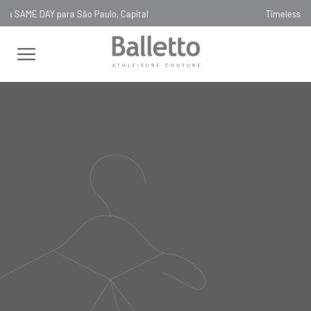
Timeless, Slowfashion, Technology & Couture
FEMININO
TOPS
SEM MANGA
TOP RECORTES TULE REGATA
TE VERDE
TOP RECORTES TULE REGATA
TE VERDE
TOP43
R$
786
,
00
Selecionar
cor