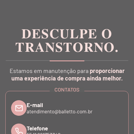
Inspirada na estética da dança, a Balletto é pioneira
no conceito Athleisure Couture no Brasil.
DESCULPE O
TRANSTORNO.
CATÁLOGO
Estamos em manutenção para
proporcionar
INSTITUCIONAL
uma experiência de compra ainda melhor.
CONTATOS
SUPORTE
E-mail
atendimento@balletto.com.br
ATENDIMENTO
Telefone