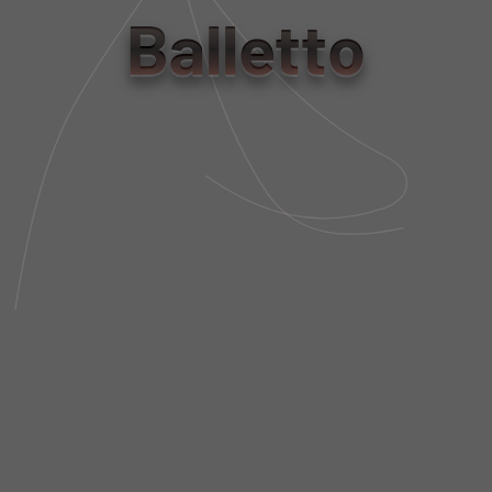
Balletto
P
M
G
Tabela de Medidas
NÃO SEI MEU CEP
DESCRIÇÃO DA PEÇA
FIT AND SIZE
FRETE E POLÍTICA DE TROCA