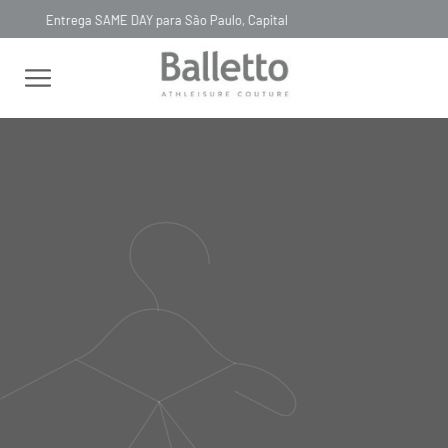
Timeless, Slowfashion, Technology & Couture
FEMININO
TOPS
COM REGULADOR
TOP FAIXA TECH BIO
ATTIVO ALÇA REMOVÍVEL PRETO NERO
TOP FAIXA TECH BIO ATTIVO
ALÇA REMOVÍVEL PRETO NERO
02TOP05
Selecionar
cor
tamanho