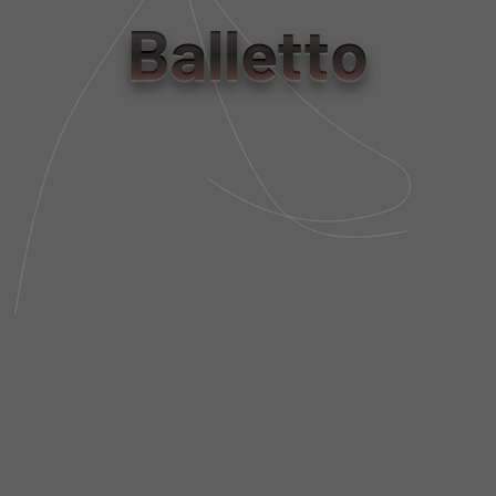
tamanho
Balletto
PP
P
M
G
GG
Tabela de Medidas
NÃO SEI MEU CEP
DESCRIÇÃO DA PEÇA
FIT AND SIZE
FRETE E POLÍTICA DE TROCA