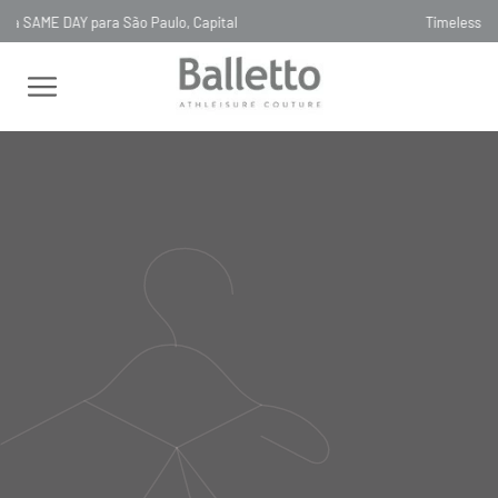
Timeless, Slowfashion, Technology & Couture
FEMININO
TOPS
SEM MANGA
TOP COMFORT TREAT BLU
MARE
TOP COMFORT TREAT BLU
MARE
TOP47
R$
398
,
00
Selecionar
cor