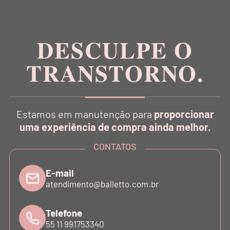
no conceito Athleisure Couture no Brasil.
DESCULPE O
TRANSTORNO.
CATÁLOGO
Estamos em manutenção para
proporcionar
INSTITUCIONAL
uma experiência de compra ainda melhor.
CONTATOS
SUPORTE
E-mail
atendimento@balletto.com.br
ATENDIMENTO
Telefone
55 11 991753340