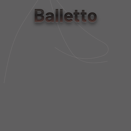
tamanho
Balletto
PP
P
M
G
Tabela de Medidas
NÃO SEI MEU CEP
DESCRIÇÃO DA PEÇA
FIT AND SIZE
FRETE E POLÍTICA DE TROCA