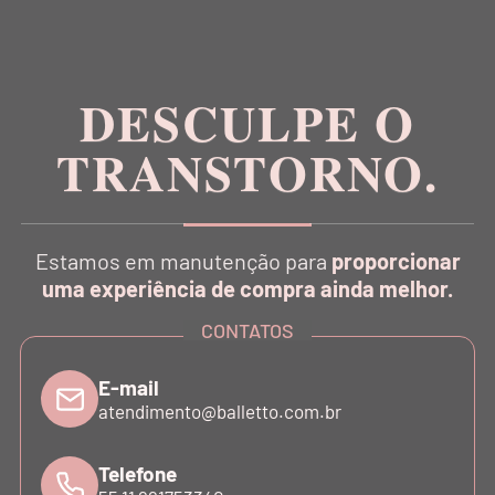
Inspirada na estética da dança, a Balletto é pioneira
no conceito Athleisure Couture no Brasil.
DESCULPE O
TRANSTORNO.
CATÁLOGO
Estamos em manutenção para
proporcionar
INSTITUCIONAL
uma experiência de compra ainda melhor.
CONTATOS
SUPORTE
E-mail
atendimento@balletto.com.br
ATENDIMENTO
Telefone