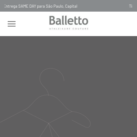
Timeless, Slowfashion, Technology & Couture
FEMININO
TOPS
NADADOR
TOP BIO ATTIVO RUNNER BLU
NAVY SCURO
TOP BIO ATTIVO RUNNER BLU
NAVY SCURO
TOP34
R$
378
,
00
Selecionar
cor