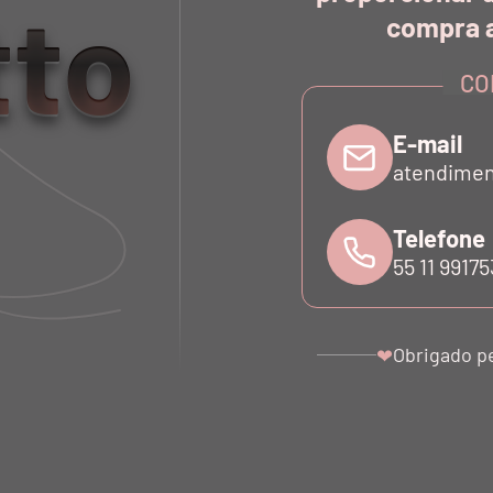
tto
compra a
CO
E-mail
atendimen
 NADADOR
LEGGING BIO ATTIVO SAIA
LEGGING
Telefone
ERDE
FAIXAS TE VERDE
FAIX
55 11 9917
0
R$ 950,00
0
R$ 285,00
Obrigado p
❤
QUEM VIU,
VIU TAMBÉM...