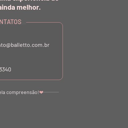
inda melhor.
NTATOS
to@balletto.com.br
 BIO ATTIVO SAIA
TOP BIO ATTIVO NADADOR
AS PRETO NERO
FAIXAS TE VERDE
53340
R$ 950,00
R$ 585,00
R$ 285,00
R$ 175,50
ela compreensão!
❤