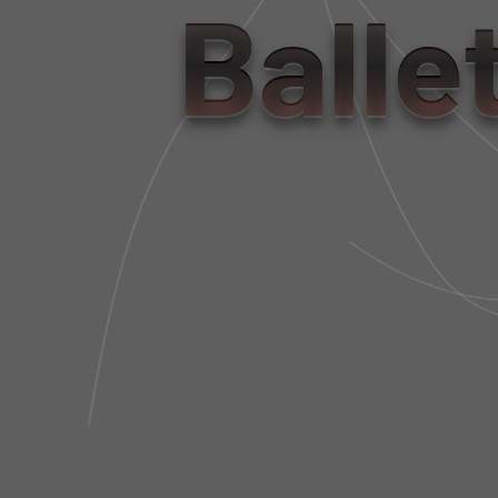
Balle
LEGGING BIO ATTIVO SAIA
TOP BIO ATTIVO
FAIXAS PRETO NERO
FAIXAS TE V
R$ 950,00
R$ 585,0
R$ 285,00
R$ 175,5