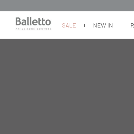
SALE
NEW IN
FEMININO
TOPS
NADADOR
TOP BIO ATTIVO NADADOR FAIXAS P