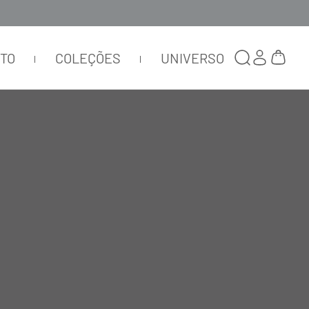
TTO
COLEÇÕES
UNIVERSO
TOP BIO ATTIVO NADADOR
FAIXAS PRETO NERO
TOP55
R$
585
,
00
R$
175
,
50
ou
1
x de
R$
175
,
50
Selecionar
cor