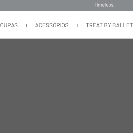
Timeless, Slowfashion, Technology & Couture
ROUPAS
ACESSÓRIOS
TREAT BY BALLE
RETO NERO