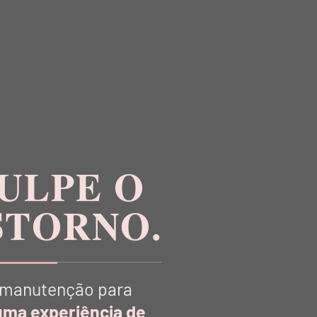
R
ULPE O
STORNO.
manutenção para
uma experiência de