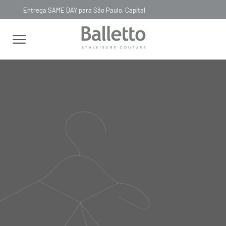
Timeless, Slowfashion, Technology & Couture
FEMININO
TOPS
SEM MANGA
TOP BIO ATTIVO ELÁSTICO
CRUZADO BLLTT ROSSO
TOP BIO ATTIVO ELÁSTICO
CRUZADO BLLTT ROSSO
TOP38
R$
518
,
00
Selecionar
cor