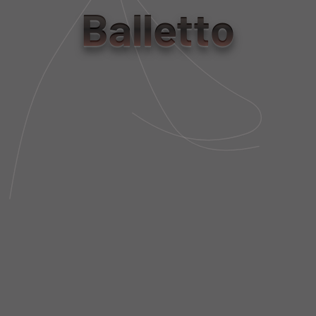
Balletto
tamanho
PP
P
M
G
Tabela de Medidas
NÃO SEI MEU CEP
DESCRIÇÃO DA PEÇA
FRETE E POLÍTICA DE TROCA