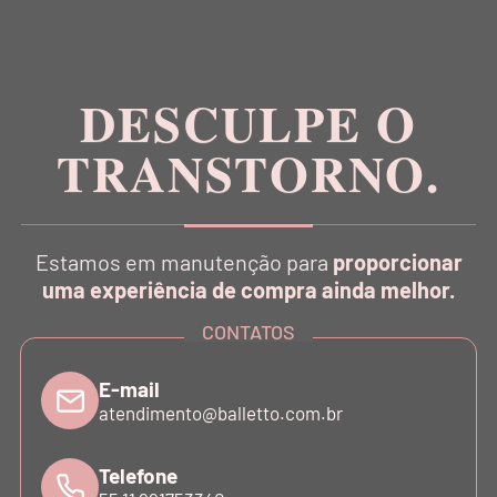
Inspirada na estética da dança, a Balletto é pioneira
no conceito Athleisure Couture no Brasil.
DESCULPE O
TRANSTORNO.
CATÁLOGO
Estamos em manutenção para
proporcionar
INSTITUCIONAL
uma experiência de compra ainda melhor.
CONTATOS
SUPORTE
E-mail
atendimento@balletto.com.br
ATENDIMENTO
Telefone