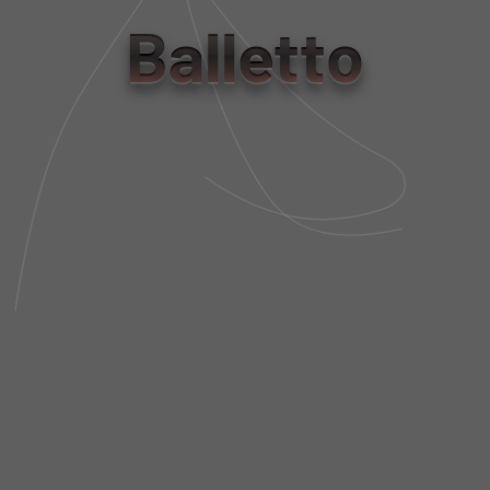
tamanho
Balletto
PP
P
M
G
Tabela de Medidas
NÃO SEI MEU CEP
DESCRIÇÃO DA PEÇA
FIT AND SIZE
FRETE E POLÍTICA DE TROCA