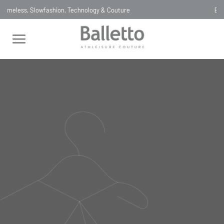
Entrega SAME DAY para São Paulo, Capital
FEMININO
SAIAS
MINI
SAIA FAIXA TECH BIO ATTIVO NOVA
COPRIRE GRIGIO SCURO
SAIA FAIXA TECH BIO ATTIVO
NOVA COPRIRE GRIGIO SCURO
SA002
R$
330
,
00
Selecionar
cor