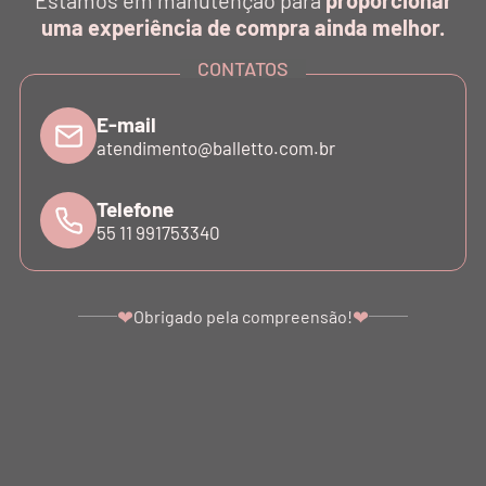
Estamos em manutenção para
proporcionar
uma experiência de compra ainda melhor.
SUPORTE
CONTATOS
ATENDIMENTO
E-mail
atendimento@balletto.com.br
Telefone
55 11 991753340
©COPYRIGHT - 2024 BALLETTO. ALL RIGHTS RESERVED.
BALLETTO DANÇA E FITNESS LTDA - SÃO PAULO - SP. CNPJ: 07.039.856/0001-10
❤
❤
Obrigado pela compreensão!
Ir para o topo da página
Utilizamos cookies para proporcionar uma melhor
experiência para você! Conheça nossa
Política de
R$
108
,
00
Privacidade
.