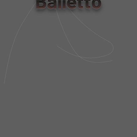
Balletto
PP/P
M/G
Tabela de Medidas
NÃO SEI MEU CEP
DESCRIÇÃO DA PEÇA
FRETE E POLÍTICA DE TROCA
VOCÊ TAMBÉM
VAI GOSTAR