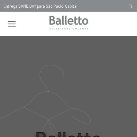
Timeless, Slowfashion, Technology & Couture
LAST CHANCE 70% OFF
MANGUITO BIO ATTIVO CACHEQUER -
PRETO NERO
MANGUITO BIO ATTIVO
CACHEQUER - PRETO NERO
00WU009
R$
360
,
00
tamanho