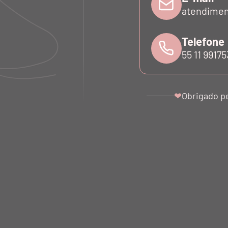
atendimen
Telefone
55 11 9917
Obrigado p
❤
ECORTES
TÊNIS ELÁSTICO BLLTT
SHORTS
 NERO
PRETO NERO
TE
00
R$ 1.890,00
R