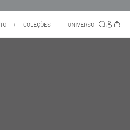
TTO
COLEÇÕES
UNIVERSO
JAQUETA NYLON RECORTES
TELA TE VERDE
OC079
R$
2
.
250
,
00
R$
675
,
00
ou
2
x de
R$
337
,
50
Selecionar
cor