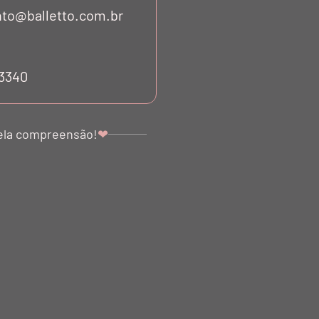
to@balletto.com.br
53340
ela compreensão!
❤
 DUE RECORTES
SHORTS DUE RECORTES
LA TE VERDE
TELA PRETO NERO
$ 1.360,00
R$ 1.360,00