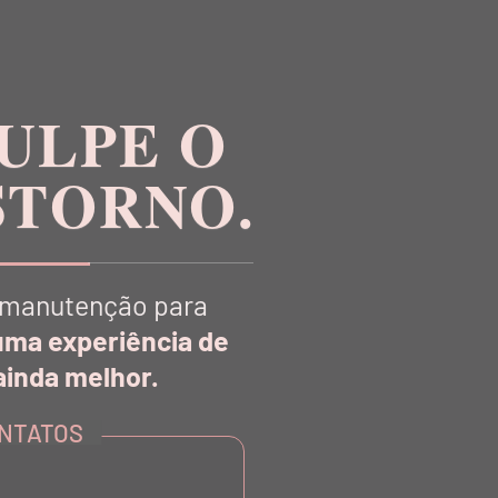
ULPE O
STORNO.
manutenção para
uma experiência de
inda melhor.
R
NTATOS