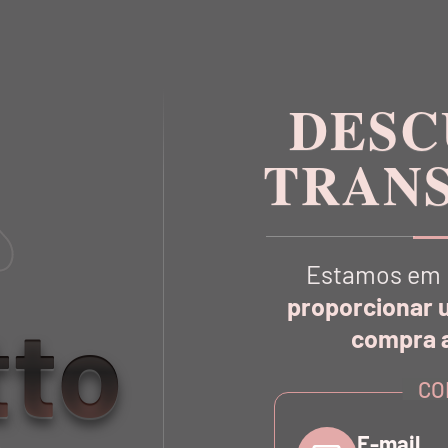
DESC
TRAN
Estamos em 
proporcionar 
tto
compra a
VOCÊ TAMBÉM
VAI GOSTA
CO
E-mail