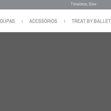
Timeless, Slowfashion, Technology & Couture
ROUPAS
ACESSÓRIOS
TREAT BY BALLE
 RECORTES TELA TE VERDE