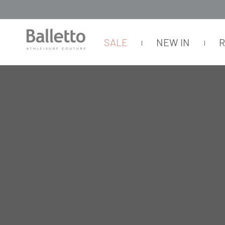
SALE
NEW IN
FEMININO
CASACOS E JAQUETAS
COM CAPUZ
JAQUETA NYLON