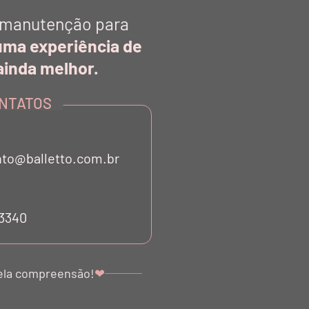
manutenção para
uma experiência de
inda melhor.
NTATOS
to@balletto.com.br
53340
ela compreensão!
❤