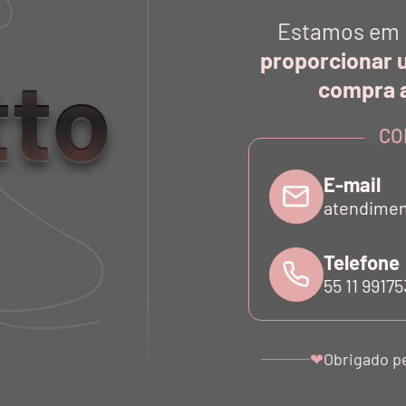
Estamos em 
proporcionar 
tto
compra a
CO
E-mail
atendimen
Telefone
55 11 9917
Obrigado p
❤