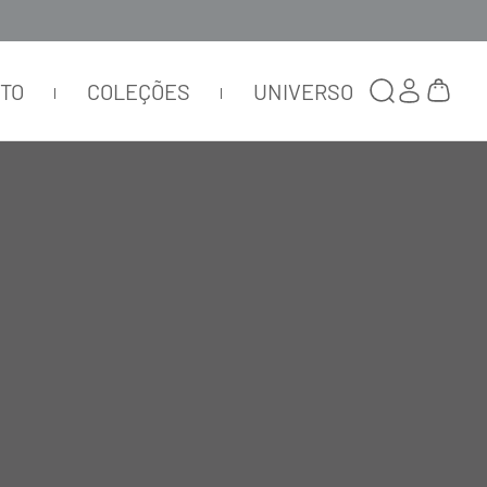
TTO
COLEÇÕES
UNIVERSO
JAQUETA BOLSA METALIZADA
DESTACÁVEL ARGENTO
OC016
R$
2
.
875
,
00
R$
862
,
50
ou
2
x de
R$
431
,
25
Selecionar
cor