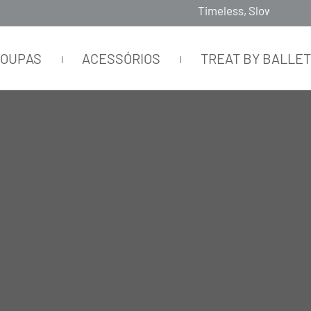
Timeless, Slowfashion, Technology & Couture
ROUPAS
ACESSÓRIOS
TREAT BY BALLE
 METALIZADA DESTACÁVEL ARGENTO