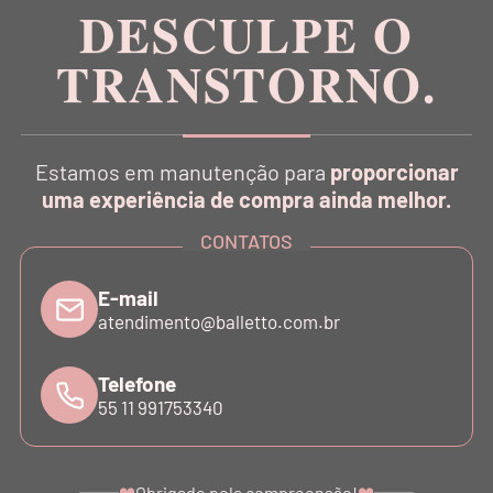
DESCULPE O
TRANSTORNO.
CATÁLOGO
Estamos em manutenção para
proporcionar
INSTITUCIONAL
uma experiência de compra ainda melhor.
CONTATOS
SUPORTE
E-mail
atendimento@balletto.com.br
ATENDIMENTO
Telefone
55 11 991753340
©COPYRIGHT - 2024 BALLETTO. ALL RIGHTS RESERVED.
❤
❤
Obrigado pela compreensão!