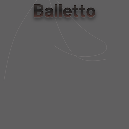
Balletto
Tabela de Medidas
NÃO SEI MEU CEP
DESCRIÇÃO DA PEÇA
FIT AND SIZE
FRETE E POLÍTICA DE TROCA
VOCÊ TAMBÉM
VAI GOSTAR