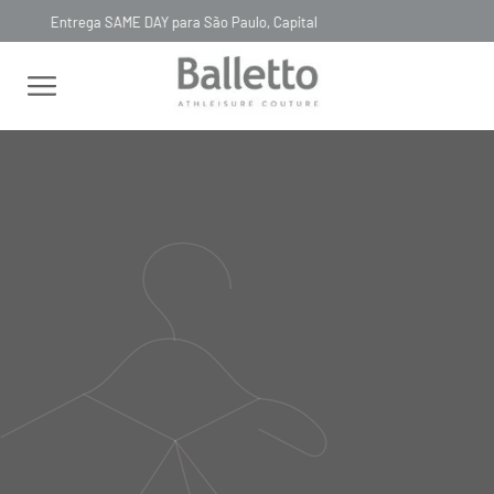
pital
Timeless, Slowfashion, Technology & Coutur
FEMININO
CASACOS E JAQUETAS
COM BOTÃO
JAQUETA BIO
ATTIVO JEANS
JAQUETA BIO ATTIVO JEANS
OC019
R$
933
,
00
tamanho
PP
P
M
G