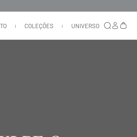
TTO
COLEÇÕES
UNIVERSO
ORDENAR POR
RELEVÂNCIA
ra.
usca.
ermo desejado.