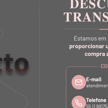
DESC
TRAN
Estamos em 
proporcionar 
tto
NOVIDADES E CONTEÚDOS EX
compra a
CO
E-mail
atendimen
INSTITUCIONAL
SUPORTE
Telefone
COLEÇÕES BALLETO
MEUS PEDID
55 11 9917