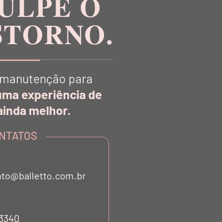
ULPE O
STORNO.
manutenção para
uma experiência de
CLUSIVOS
inda melhor.
NTATOS
to@balletto.com.br
CENTRAL DE ATENDIMENTO
OS
E-MAIL:
SAC@BALLETTO.COM.BR
53340