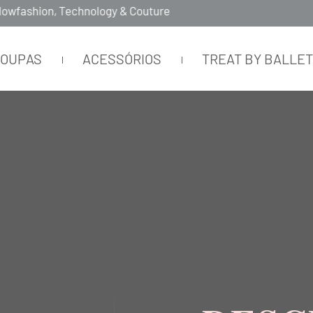
ROUPAS
ACESSÓRIOS
TREAT BY BALLE
Nenhum produto encontrado
O que eu devo fazer?
S!
Verifique os termos digitados.
Tente utilizar uma única palav
Utilize termos genéricos na b
Tente utilizar sinônimos do t