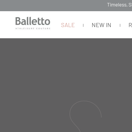
hion, Technology & Couture
SALE
NEW IN
OOP