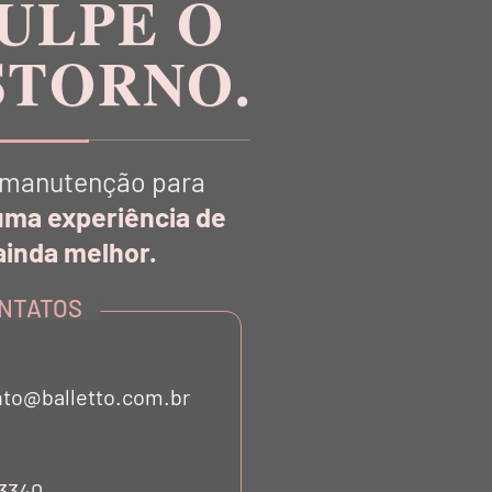
ULPE O
STORNO.
manutenção para
R
uma experiência de
inda melhor.
NTATOS
to@balletto.com.br
53340