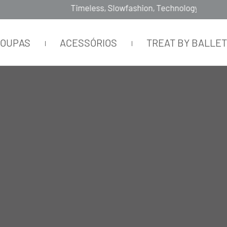
Timeless, Slowfashion, Technology & Couture
ROUPAS
ACESSÓRIOS
TREAT BY BALLE
O SCURO