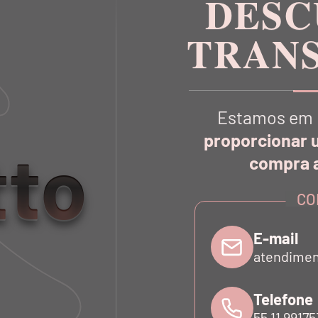
DESC
TRAN
Estamos em 
VOCÊ TAMBÉM
VAI GOSTA
proporcionar 
tto
compra a
CO
E-mail
atendimen
QUEM VIU,
VIU TAMBÉM...
Telefone
55 11 9917