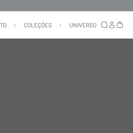
TTO
COLEÇÕES
UNIVERSO
FAIXA COM SILICONE CAPELLI -
BLU ZAFFIRO SCURO
00A0003
R$
75
,
00
R$
22
,
50
ou
1
x de
R$
22
,
50
tamanho