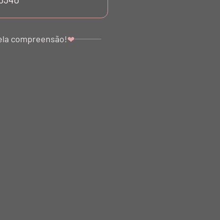
ela compreensão!
❤
AIXA BIO ATTIVO
BLUSA NÓ ROSA LITCHI
 GRIGIO BALLETTO