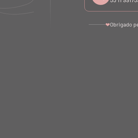
Obrigado p
❤
 COPRIRE
SAIA BIO ATTIVO COM
SAIA F
URO
PONTA VINO
COPRIRE