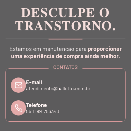
DESCULPE O
TRANSTORNO.
CATÁLOGO
Estamos em manutenção para
proporcionar
INSTITUCIONAL
uma experiência de compra ainda melhor.
CONTATOS
SUPORTE
E-mail
atendimento@balletto.com.br
ATENDIMENTO
Telefone
55 11 991753340
©COPYRIGHT - 2024 BALLETTO. ALL RIGHTS RESERVED.