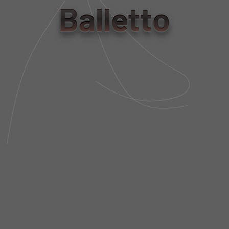
Balletto
tamanho
PP/P
M/G
Tabela de Medidas
NÃO SEI MEU CEP
DESCRIÇÃO DA PEÇA
FIT AND SIZE