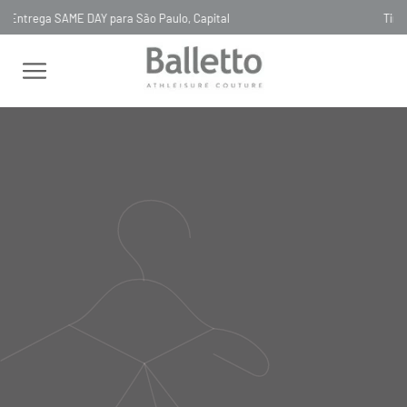
al
Timeless, Slowfashion, Technology & Couture
LAST CHANCE 70% OFF
CAPPOTTO TRICOT BAMBINI - ARGENTO
CAPPOTTO TRICOT BAMBINI -
ARGENTO
00TR014
R$
730
,
00
Selecionar
cor