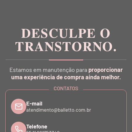
Inspirada na estética da dança, a Balletto é pioneira
no conceito Athleisure Couture no Brasil.
DESCULPE O
TRANSTORNO.
CATÁLOGO
Estamos em manutenção para
proporcionar
INSTITUCIONAL
uma experiência de compra ainda melhor.
CONTATOS
SUPORTE
E-mail
atendimento@balletto.com.br
ATENDIMENTO
Telefone