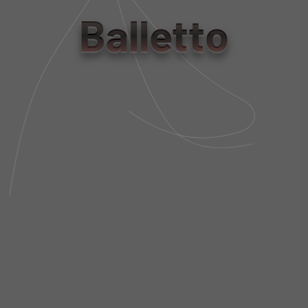
tamanho
Balletto
PP
P
M
G
GG
Tabela de Medidas
NÃO SEI MEU CEP
DESCRIÇÃO DA PEÇA
FIT AND SIZE
FRETE E POLÍTICA DE TROCA