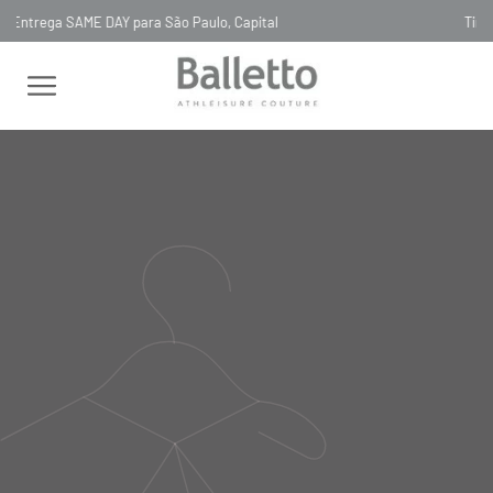
Timeless, Slowfashion, Technology & Couture
FEMININO
CALÇAS
CALÇA SHORTS METALIZADO TECH PELLE
GRAFITE
CALÇA SHORTS METALIZADO
TECH PELLE GRAFITE
CA122
R$
1
.
780
,
00
Selecionar
cor