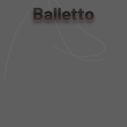
Balletto
PP
P
M
G
Tabela de Medidas
NÃO SEI MEU CEP
DESCRIÇÃO DA PEÇA
FIT AND SIZE
FRETE E POLÍTICA DE TROCA