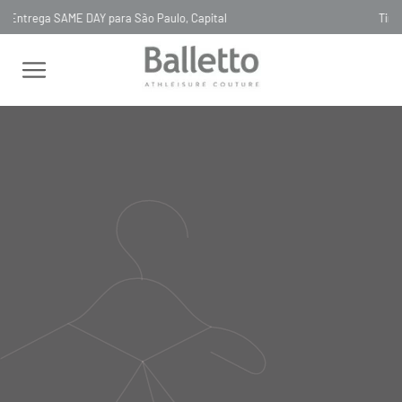
Timeless, Slowfashion, Technology & Couture
LAST CHANCE 70% OFF
CALÇA BOLSO CANELADO BIANCO
CALÇA BOLSO CANELADO
BIANCO
00CA053
R$
1
.
450
,
00
Selecionar
cor
tamanho