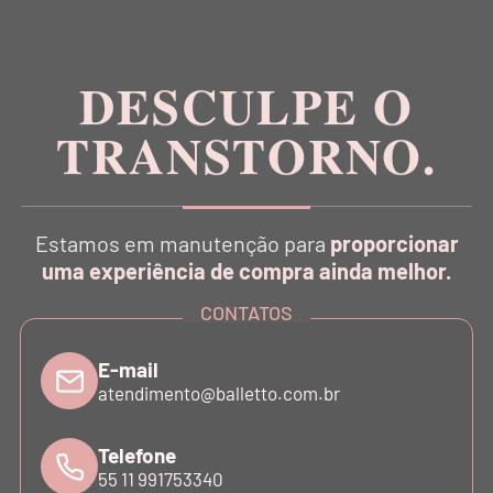
no conceito Athleisure Couture no Brasil.
DESCULPE O
TRANSTORNO.
CATÁLOGO
Estamos em manutenção para
proporcionar
INSTITUCIONAL
uma experiência de compra ainda melhor.
CONTATOS
SUPORTE
E-mail
atendimento@balletto.com.br
ATENDIMENTO
Telefone
55 11 991753340