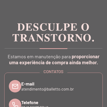
Inspirada na estética da dança, a Balletto é pioneira
no conceito Athleisure Couture no Brasil.
DESCULPE O
TRANSTORNO.
CATÁLOGO
Estamos em manutenção para
proporcionar
INSTITUCIONAL
uma experiência de compra ainda melhor.
CONTATOS
SUPORTE
E-mail
atendimento@balletto.com.br
ATENDIMENTO
Telefone