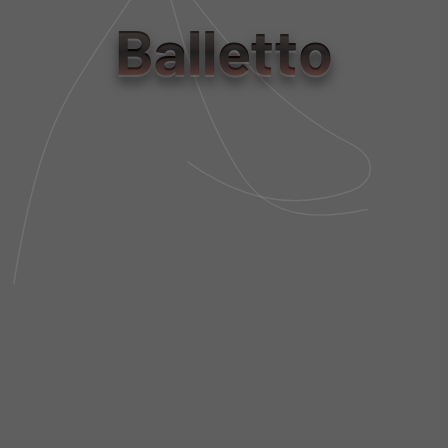
tamanho
Balletto
PP
P
M
G
Tabela de Medidas
NÃO SEI MEU CEP
DESCRIÇÃO DA PEÇA
FIT AND SIZE
FRETE E POLÍTICA DE TROCA