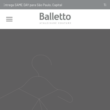
Timeless, Slowfashion, Technology & Couture
FEMININO
BODY
GOLA ARREDONDADA
BODY INVISIBLE TULE
REGATA GRIGIO PIU SCURO
BODY INVISIBLE TULE REGATA
GRIGIO PIU SCURO
LC029
R$
530
,
00
Selecionar
cor