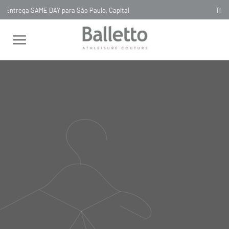
Timeless, Slowfashion, Technology & Couture
FEMININO
BODY
GOLA ARREDONDADA
BODY INVISIBLE TULE
MANGA LONGA GRIGIO PIU SCURO
BODY INVISIBLE TULE MANGA
LONGA GRIGIO PIU SCURO
LC028
R$
650
,
00
Selecionar
cor