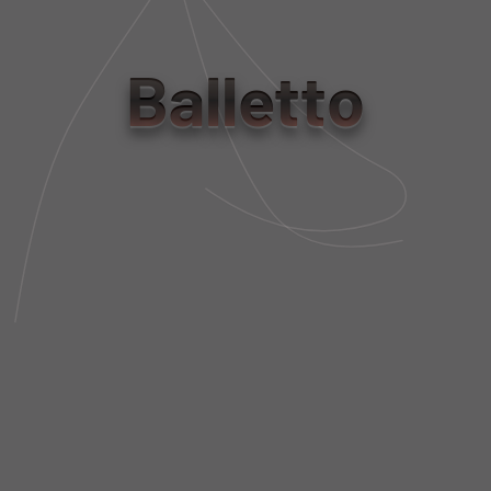
tamanho
PP
P
M
G
Balletto
Tabela de Medidas
NÃO SEI MEU CEP
DESCRIÇÃO DA PEÇA
FIT AND SIZE
FRETE E POLÍTICA DE TROCA