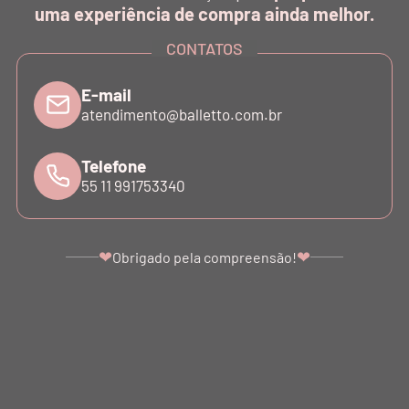
uma experiência de compra ainda melhor.
CONTATOS
INSTITUCIONAL
E-mail
SUPORTE
atendimento@balletto.com.br
Telefone
ATENDIMENTO
55 11 991753340
❤
❤
Obrigado pela compreensão!
©COPYRIGHT - 2024 BALLETTO. ALL RIGHTS RESERVED.
BALLETTO DANÇA E FITNESS LTDA - SÃO PAULO - SP. CNPJ: 07.039.856/0001-10
Ir para o topo da página