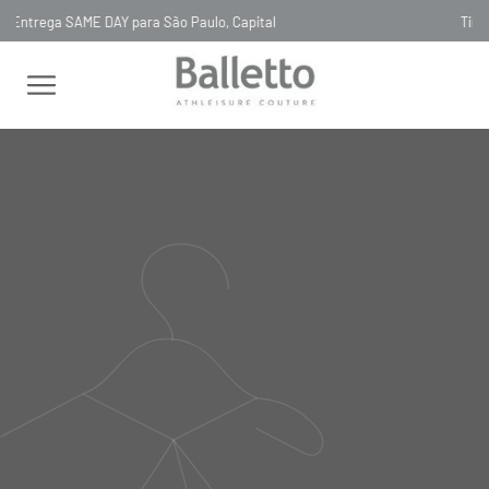
Timeless, Slowfashion, Technology & Couture
FEMININO
BODY
GOLA ARREDONDADA
BODY DUE TECH
ATTIVO ELÁSTICO BLLTT PRETO NERO
BODY DUE TECH ATTIVO
ELÁSTICO BLLTT PRETO NERO
LD005
R$
778
,
00
Selecionar
cor