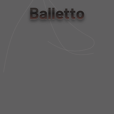
tamanho
Balletto
PP
P
M
G
Tabela de Medidas
NÃO SEI MEU CEP
DESCRIÇÃO DA PEÇA
FIT AND SIZE
FRETE E POLÍTICA DE TROCA