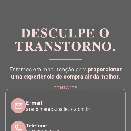
Inspirada na estética da dança, a Balletto é pioneira
no conceito Athleisure Couture no Brasil.
DESCULPE O
TRANSTORNO.
CATÁLOGO
Estamos em manutenção para
proporcionar
INSTITUCIONAL
uma experiência de compra ainda melhor.
CONTATOS
SUPORTE
E-mail
atendimento@balletto.com.br
ATENDIMENTO
Telefone