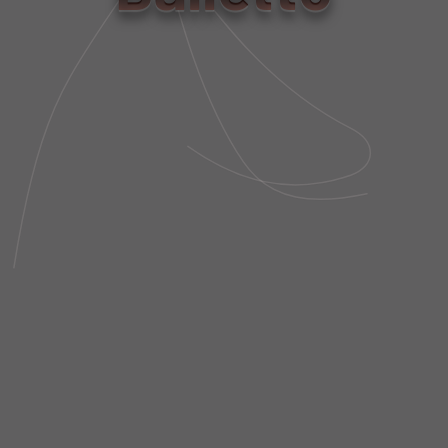
PP
P
M
G
Tabela de Medidas
NÃO SEI MEU CEP
DESCRIÇÃO DA PEÇA
FIT AND SIZE
FRETE E POLÍTICA DE TROCA