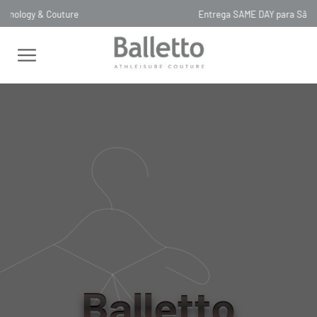
Entrega SAME DAY para São Paulo, Capital
LAST CHANCE 70% OFF
BODY CLASSICO BIO ATTIVO FAIXA
INVISIVEL
BODY CLASSICO BIO ATTIVO
FAIXA INVISIVEL
00LC034
R$
544
,
00
tamanho
Balletto