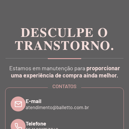
Inspirada na estética da dança, a Balletto é pioneira
no conceito Athleisure Couture no Brasil.
DESCULPE O
TRANSTORNO.
CATÁLOGO
Estamos em manutenção para
proporcionar
INSTITUCIONAL
uma experiência de compra ainda melhor.
CONTATOS
SUPORTE
E-mail
atendimento@balletto.com.br
ATENDIMENTO
Telefone