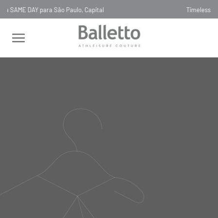
Timeless, Slowfashion, Technology & Couture
FEMININO
BODY
MANGA LONGA
BODY CASUAL COSTAS
CRUZADAS PRETO NERO
BODY CASUAL COSTAS
CRUZADAS PRETO NERO
LM005
R$
598
,
00
Selecionar
cor