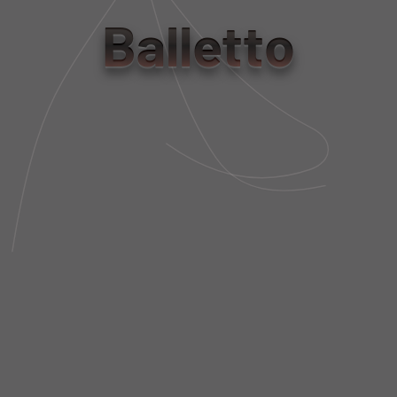
tamanho
Balletto
PP
P
M
G
Tabela de Medidas
NÃO SEI MEU CEP
DESCRIÇÃO DA PEÇA
FIT AND SIZE
FRETE E POLÍTICA DE TROCA