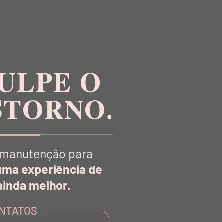
ULPE O
STORNO.
manutenção para
uma experiência de
R
inda melhor.
NTATOS