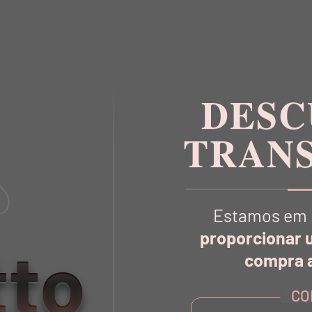
DESC
TRAN
Estamos em 
proporcionar 
tto
VOCÊ TAMBÉM
VAI GOSTA
compra a
CO