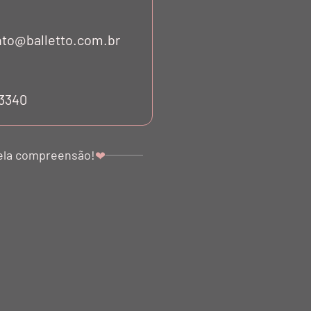
to@balletto.com.br
53340
ela compreensão!
❤