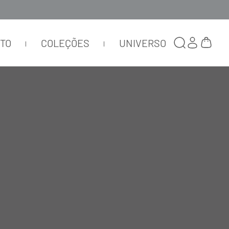
TTO
COLEÇÕES
UNIVERSO
BODY CASUAL COSTAS
CRUZADAS GRIGIO SCURO
LM005
R$
598
,
00
R$
179
,
40
ou
1
x de
R$
179
,
40
Selecionar
cor