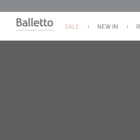
SALE
NEW IN
FEMININO
BODY
MANGA LONGA
BODY CASUAL COSTAS CRUZAD