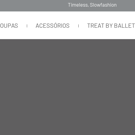
Timeless, Slowfashion, Technology & Couture
ROUPAS
ACESSÓRIOS
TREAT BY BALLE
AS GRIGIO SCURO