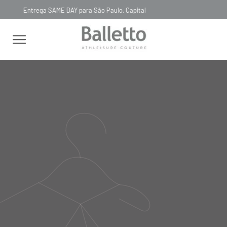
Timeless, Slowfashion, Technology & Couture
LAST CHANCE 70% OFF
BLUSA TIRAS DUPLA FACE AZUL ROYAL
BLUSA TIRAS DUPLA FACE
AZUL ROYAL
00BL028
R$
590
,
00
Selecionar
cor
tamanho