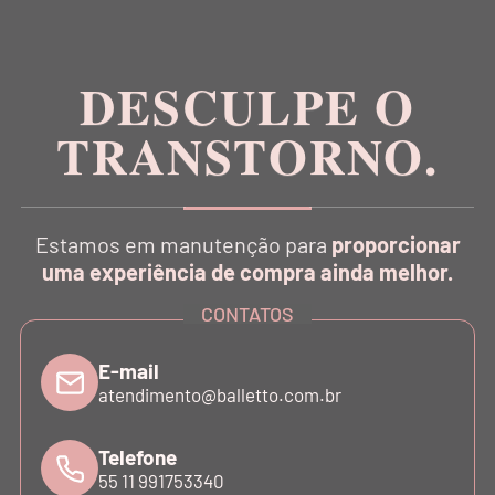
no conceito Athleisure Couture no Brasil.
DESCULPE O
TRANSTORNO.
CATÁLOGO
Estamos em manutenção para
proporcionar
INSTITUCIONAL
uma experiência de compra ainda melhor.
CONTATOS
SUPORTE
E-mail
atendimento@balletto.com.br
ATENDIMENTO
Telefone
55 11 991753340