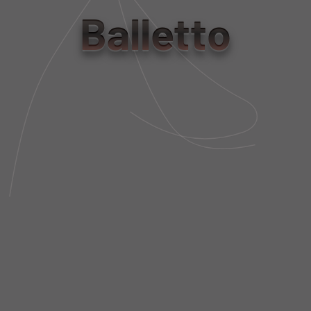
Balletto
PP/P
M/G
Tabela de Medidas
NÃO SEI MEU CEP
DESCRIÇÃO DA PEÇA
FIT AND SIZE
FRETE E POLÍTICA DE TROCA