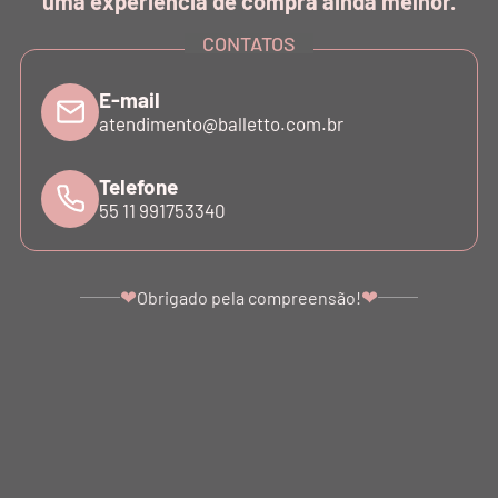
uma experiência de compra ainda melhor.
INSTITUCIONAL
CONTATOS
E-mail
SUPORTE
atendimento@balletto.com.br
Telefone
ATENDIMENTO
55 11 991753340
❤
❤
Obrigado pela compreensão!
©COPYRIGHT - 2024 BALLETTO. ALL RIGHTS RESERVED.
BALLETTO DANÇA E FITNESS LTDA - SÃO PAULO - SP. CNPJ: 07.039.856/0001-10
Ir para o topo da página