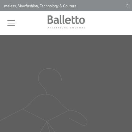
Entrega SAME DAY para São Paulo, Capital
FEMININO
BLUSAS
GOLA ARREDONDADA
BLUSA REGATA
HIGH TECH NADADOR BIANCO
BLUSA REGATA HIGH TECH
NADADOR BIANCO
BL122
R$
482
,
00
Selecionar
cor