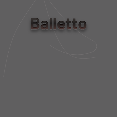
tamanho
Balletto
PP
P
M
G
GG
Tabela de Medidas
NÃO SEI MEU CEP
DESCRIÇÃO DA PEÇA
FIT AND SIZE
FRETE E POLÍTICA DE TROCA