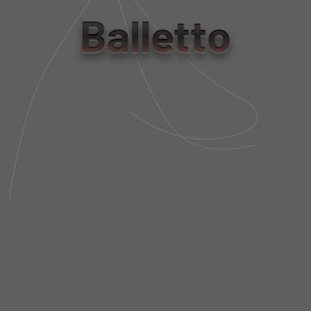
tamanho
Balletto
PP
P
M
G
Tabela de Medidas
NÃO SEI MEU CEP
DESCRIÇÃO DA PEÇA
FIT AND SIZE
FRETE E POLÍTICA DE TROCA