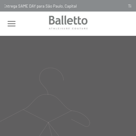
Timeless, Slowfashion, Technology & Couture
FEMININO
BLUSAS
MANGA LONGA
BLUSA NYLON
METÁLICA BLLTT GOLA ALTA ORO
BLUSA NYLON METÁLICA
BLLTT GOLA ALTA ORO
BL095
R$
1
.
348
,
00
Selecionar
cor