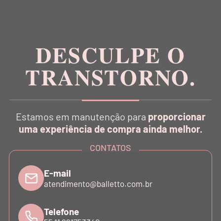
Inspirada na estética da dança, a Balletto é pioneira
no conceito Athleisure Couture no Brasil.
DESCULPE O
TRANSTORNO.
CATÁLOGO
Estamos em manutenção para
proporcionar
INSTITUCIONAL
uma experiência de compra ainda melhor.
CONTATOS
SUPORTE
E-mail
atendimento@balletto.com.br
ATENDIMENTO
Telefone