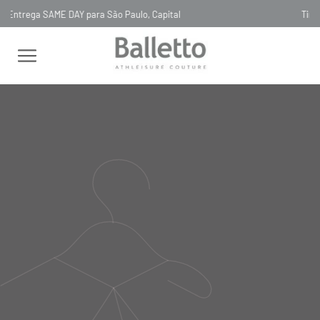
Timeless, Slowfashion, Technology & Couture
FEMININO
BLUSAS
MANGA CURTA
BLUSA FLUITY AMPLA
TULE GRIGIO PIU SCURO
BLUSA FLUITY AMPLA TULE
GRIGIO PIU SCURO
BL116
R$
645
,
00
Selecionar
cor