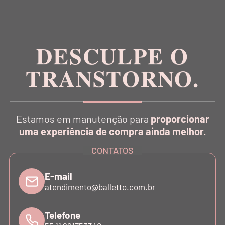
Inspirada na estética da dança, a Balletto é pioneira
no conceito Athleisure Couture no Brasil.
DESCULPE O
TRANSTORNO.
CATÁLOGO
Estamos em manutenção para
proporcionar
INSTITUCIONAL
uma experiência de compra ainda melhor.
CONTATOS
SUPORTE
E-mail
atendimento@balletto.com.br
ATENDIMENTO
Telefone