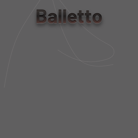
tamanho
Balletto
PP
P
M
G
Tabela de Medidas
NÃO SEI MEU CEP
DESCRIÇÃO DA PEÇA
FIT AND SIZE
FRETE E POLÍTICA DE TROCA