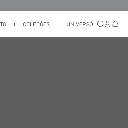
TTO
COLEÇÕES
UNIVERSO
BLUSA CAPUZ MANGA CURTA
MALHA MODAL MARRONE
BL138
R$
790
,
00
R$
237
,
00
ou
1
x de
R$
237
,
00
Selecionar
cor