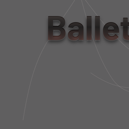
Balle
LEGGING BIO ATTIVO SAIA
BLUSA CAPUZ
FAIXAS PRETO NERO
LONGA MALHA
MARRON
R$ 950,00
R$ 890,0
R$ 285,00
R$ 267,0