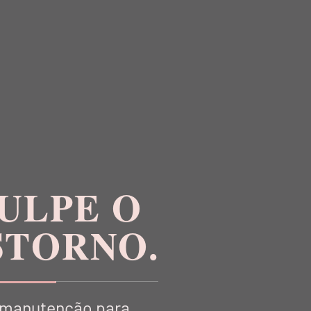
R
ULPE O
STORNO.
manutenção para